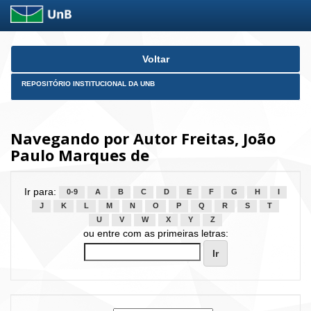
Skip
Voltar
navigation
REPOSITÓRIO INSTITUCIONAL DA UNB
Navegando por Autor Freitas, João
Paulo Marques de
Ir para:
0-9
A
B
C
D
E
F
G
H
I
J
K
L
M
N
O
P
Q
R
S
T
U
V
W
X
Y
Z
ou entre com as primeiras letras: