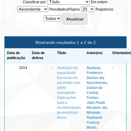
Classificar por:
Em ordem:
Resultados/Página
Registro(s):
Mostrando resultados 1 a 2 de 2
Data de
Data de
Título
Autor(es)
Orientador
publicação
defesa
2014
-
Avaliação da
Santana,
-
capacidade
Frederico
funcional em
Santos de
;
pacientes com
Nascimento,
artrite
Dahan da
reumatoide :
Cunha
;
implicações
Freitas,
para a
João Paulo
recomendação
Marques de
;
de exercícios
Miranda,
físicos
Raphaela
Franco
;
Muniz,