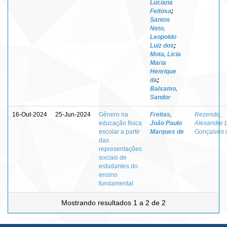
Luciana
Feitosa
;
Santos
Neto,
Leopoldo
Luiz dos
;
Mota, Licia
Maria
Henrique
da
;
Balsamo,
Sandor
16-Out-2024
25-Jun-2024
Gênero na
Freitas,
Rezende,
educação física
João Paulo
Alexandre 
escolar a partir
Marques de
Gonçalves 
das
representações
sociais de
estudantes do
ensino
fundamental
Mostrando resultados 1 a 2 de 2