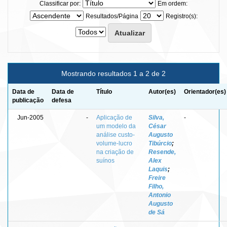
Classificar por:
Em ordem:
Resultados/Página
Registro(s):
Mostrando resultados 1 a 2 de 2
Data de
Data de
Título
Autor(es)
Orientador(es)
publicação
defesa
Jun-2005
-
Aplicação de
Silva,
-
um modelo da
César
análise custo-
Augusto
volume-lucro
Tibúrcio
;
na criação de
Resende,
suínos
Alex
Laquis
;
Freire
Filho,
Antonio
Augusto
de Sá