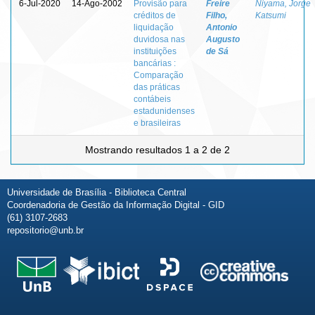
6-Jul-2020
14-Ago-2002
Provisão para
Freire
Niyama, Jorge
créditos de
Filho,
Katsumi
liquidação
Antonio
duvidosa nas
Augusto
instituições
de Sá
bancárias :
Comparação
das práticas
contábeis
estadunidenses
e brasileiras
Mostrando resultados 1 a 2 de 2
Universidade de Brasília - Biblioteca Central
Coordenadoria de Gestão da Informação Digital - GID
(61) 3107-2683
repositorio@unb.br