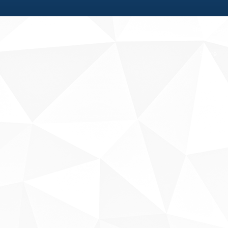
Fale conosco
Sobre