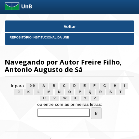
Skip
Voltar
navigation
REPOSITÓRIO INSTITUCIONAL DA UNB
Navegando por Autor Freire Filho,
Antonio Augusto de Sá
Ir para:
0-9
A
B
C
D
E
F
G
H
I
J
K
L
M
N
O
P
Q
R
S
T
U
V
W
X
Y
Z
ou entre com as primeiras letras: