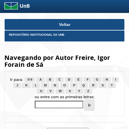
Skip
Voltar
navigation
REPOSITÓRIO INSTITUCIONAL DA UNB
Navegando por Autor Freire, Igor
Forain de Sá
Ir para:
0-9
A
B
C
D
E
F
G
H
I
J
K
L
M
N
O
P
Q
R
S
T
U
V
W
X
Y
Z
ou entre com as primeiras letras: