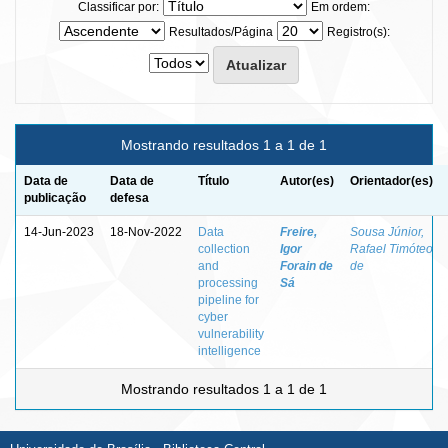
Classificar por:
Em ordem:
Resultados/Página
Registro(s):
Mostrando resultados 1 a 1 de 1
Data de
Data de
Título
Autor(es)
Orientador(es)
publicação
defesa
14-Jun-2023
18-Nov-2022
Data
Freire,
Sousa Júnior,
collection
Igor
Rafael Timóteo
and
Forain de
de
processing
Sá
pipeline for
cyber
vulnerability
intelligence
Mostrando resultados 1 a 1 de 1