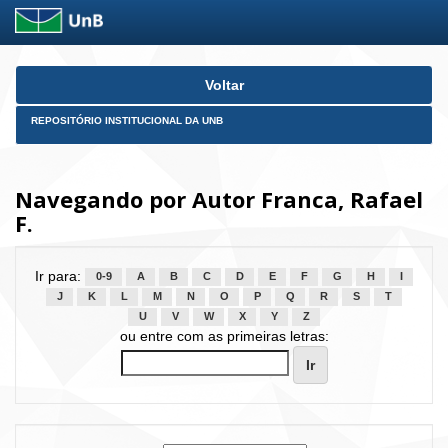
Skip
Voltar
navigation
REPOSITÓRIO INSTITUCIONAL DA UNB
Navegando por Autor Franca, Rafael
F.
Ir para:
0-9
A
B
C
D
E
F
G
H
I
J
K
L
M
N
O
P
Q
R
S
T
U
V
W
X
Y
Z
ou entre com as primeiras letras: