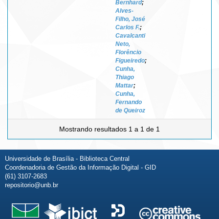
Bernhard
;
Alves-
Filho, José
Carlos F.
;
Cavalcanti
Neto,
Florêncio
Figueiredo
;
Cunha,
Thiago
Mattar
;
Cunha,
Fernando
de Queiroz
Mostrando resultados 1 a 1 de 1
Universidade de Brasília - Biblioteca Central
Coordenadoria de Gestão da Informação Digital - GID
(61) 3107-2683
repositorio@unb.br