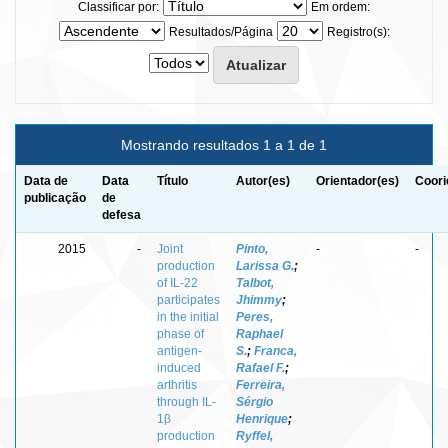
Classificar por:
Em ordem:
Resultados/Página
Registro(s):
Mostrando resultados 1 a 1 de 1
Data de
Data
Título
Autor(es)
Orientador(es)
Coori
publicação
de
defesa
2015
-
Joint
Pinto,
-
-
production
Larissa G.
;
of IL-22
Talbot,
participates
Jhimmy
;
in the initial
Peres,
phase of
Raphael
antigen-
S.
;
Franca,
induced
Rafael F.
;
arthritis
Ferreira,
through IL-
Sérgio
1β
Henrique
;
production
Ryffel,