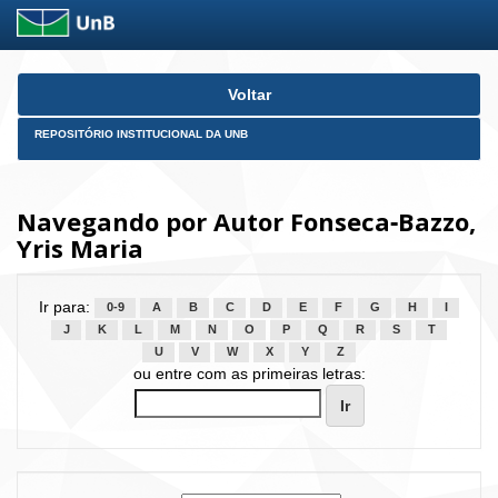
Skip
Voltar
navigation
REPOSITÓRIO INSTITUCIONAL DA UNB
Navegando por Autor Fonseca‑Bazzo,
Yris Maria
Ir para:
0-9
A
B
C
D
E
F
G
H
I
J
K
L
M
N
O
P
Q
R
S
T
U
V
W
X
Y
Z
ou entre com as primeiras letras: