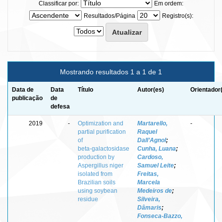
Classificar por:
Em ordem:
Resultados/Página
Registro(s):
Mostrando resultados 1 a 1 de 1
Data de
Data
Título
Autor(es)
Orientador
publicação
de
defesa
2019
-
Optimization and
Martarello,
-
partial purification
Raquel
of
Dall’Agnol
;
beta‑galactosidase
Cunha, Luana
;
production by
Cardoso,
Aspergillus niger
Samuel Leite
;
isolated from
Freitas,
Brazilian soils
Marcela
using soybean
Medeiros de
;
residue
Silveira,
Dâmaris
;
Fonseca‑Bazzo,