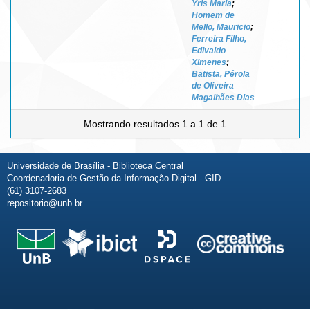
Yris Maria
;
Homem de
Mello, Mauricio
;
Ferreira Filho,
Edivaldo
Ximenes
;
Batista, Pérola
de Oliveira
Magalhães Dias
Mostrando resultados 1 a 1 de 1
Universidade de Brasília - Biblioteca Central
Coordenadoria de Gestão da Informação Digital - GID
(61) 3107-2683
repositorio@unb.br