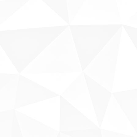
Fale conosco
Sobre