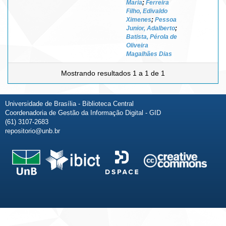
Maria
;
Ferreira
Filho, Edivaldo
Ximenes
;
Pessoa
Junior, Adalberto
;
Batista, Pérola de
Oliveira
Magalhães Dias
Mostrando resultados 1 a 1 de 1
Universidade de Brasília - Biblioteca Central
Coordenadoria de Gestão da Informação Digital - GID
(61) 3107-2683
repositorio@unb.br
Fale conosco