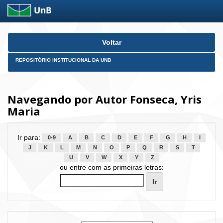
Skip
Voltar
navigation
REPOSITÓRIO INSTITUCIONAL DA UNB
Navegando por Autor Fonseca, Yris
Maria
Ir para:
0-9
A
B
C
D
E
F
G
H
I
J
K
L
M
N
O
P
Q
R
S
T
U
V
W
X
Y
Z
ou entre com as primeiras letras: