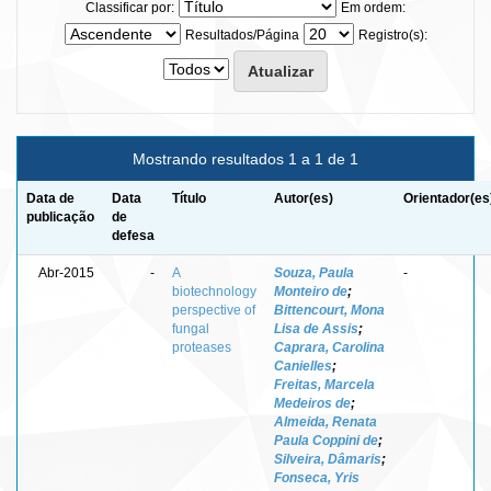
Classificar por:
Em ordem:
Resultados/Página
Registro(s):
Mostrando resultados 1 a 1 de 1
Data de
Data
Título
Autor(es)
Orientador(es
publicação
de
defesa
Abr-2015
-
A
Souza, Paula
-
biotechnology
Monteiro de
;
perspective of
Bittencourt, Mona
fungal
Lisa de Assis
;
proteases
Caprara, Carolina
Canielles
;
Freitas, Marcela
Medeiros de
;
Almeida, Renata
Paula Coppini de
;
Silveira, Dâmaris
;
Fonseca, Yris