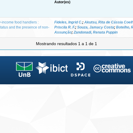
Autor(es)
w-income food handlers :
Fideles, Ingrid C.
;
Akutsu, Rita de Cássia Coel
status and the presence of non-
Priscila R. F.
;
Souza, Jamacy Costa
;
Botelho, 
Assunção
;
Zandonadi, Renata Puppin
Mostrando resultados 1 a 1 de 1