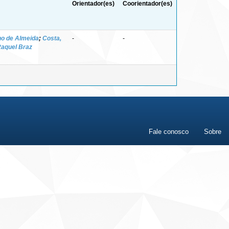
Orientador(es)
Coorientador(es)
ho de Almeida
;
Costa,
-
-
Raquel Braz
Fale conosco
Sobre