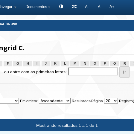
Navegar
Documentos
A-
A
A+
NAL DA UNB
ngrid C.
F
G
H
I
J
K
L
M
N
O
P
Q
R
ou entre com as primeiras letras:
Em ordem:
Resultados/Página
Registro(
Mostrando resultados 1 a 1 de 1