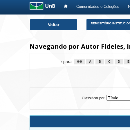
Comunidades e Coleções
Skip
REPOSITÓRIO INSTITUCIO
Voltar
navigation
Navegando por Autor Fideles, I
Ir para:
0-9
A
B
C
D
E
Classificar por: