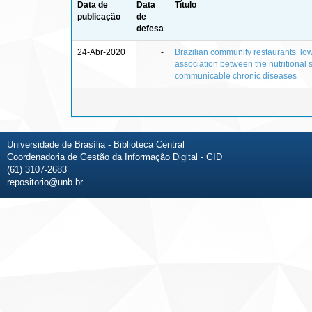
Data de
Data
Título
publicação
de
defesa
24-Abr-2020
-
Brazilian community restaurants’ lo
association between the nutritional 
communicable chronic diseases
Universidade de Brasília - Biblioteca Central
Coordenadoria de Gestão da Informação Digital - GID
(61) 3107-2683
repositorio@unb.br