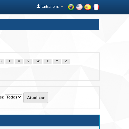
Entrar em:
S
T
U
V
W
X
Y
Z
s):