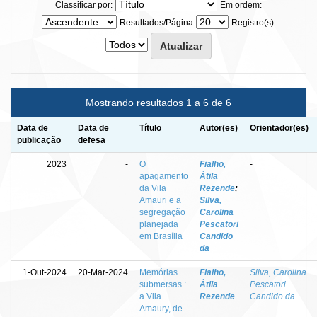
Classificar por:
Em ordem:
Resultados/Página
Registro(s):
Mostrando resultados 1 a 6 de 6
Data de
Data de
Título
Autor(es)
Orientador(es)
publicação
defesa
2023
-
O
Fialho,
-
apagamento
Átila
da Vila
Rezende
;
Amauri e a
Silva,
segregação
Carolina
planejada
Pescatori
em Brasília
Candido
da
1-Out-2024
20-Mar-2024
Memórias
Fialho,
Silva, Carolina
submersas :
Átila
Pescatori
a Vila
Rezende
Candido da
Amaury, de