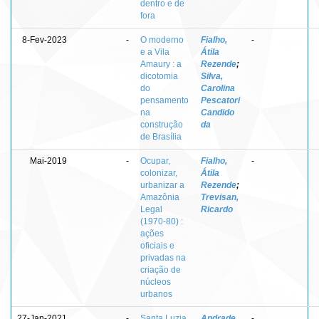
dentro e de
fora
8-Fev-2023
-
O moderno
Fialho,
-
e a Vila
Átila
Amaury : a
Rezende
;
dicotomia
Silva,
do
Carolina
pensamento
Pescatori
na
Candido
construção
da
de Brasília
Mai-2019
-
Ocupar,
Fialho,
-
colonizar,
Átila
urbanizar a
Rezende
;
Amazônia
Trevisan,
Legal
Ricardo
(1970-80) :
ações
oficiais e
privadas na
criação de
núcleos
urbanos
27-Jan-2021
-
Santa Luzia
Andrade,
-