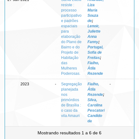
resiste :
Liza
processo
Maria
participativo
Souza
e padrões
de
;
espaciais
Lenoir,
para
Juliette
elaboração
Anna
do Plano de
Fanny
;
Bairro e do
Portugal,
Projeto de
Sofia de
Habitação
Freitas
;
das
Fialho,
Mulheres
Átila
Poderosas.
Rezende
2023
-
Segregação
Fialho,
-
planejada
Átila
nos
Rezende
;
primórdios
Silva,
de Brasília :
Carolina
o caso da
Pescatori
vila Amauri
Candido
da
Mostrando resultados 1 a 6 de 6