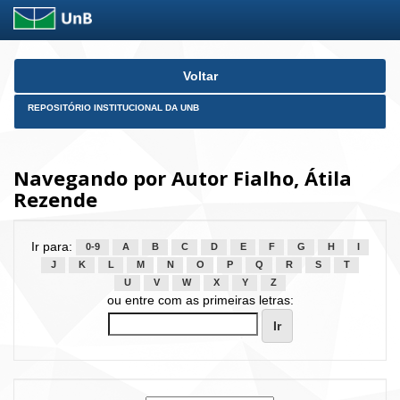
Skip
Voltar
navigation
REPOSITÓRIO INSTITUCIONAL DA UNB
Navegando por Autor Fialho, Átila
Rezende
Ir para:
0-9
A
B
C
D
E
F
G
H
I
J
K
L
M
N
O
P
Q
R
S
T
U
V
W
X
Y
Z
ou entre com as primeiras letras: