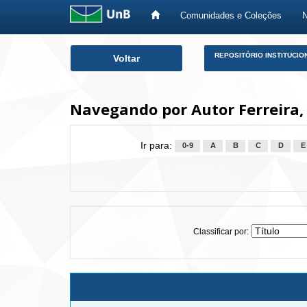
Comunidades e Coleções
Skip
REPOSITÓRIO INSTITUCIO
Voltar
navigation
Navegando por Autor Ferreira, 
Ir para:
0-9
A
B
C
D
E
Classificar por: