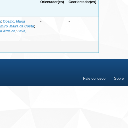
Orientador(es)
Coorientador(es)
a
;
Coelho, Maria
-
-
miro, Maira da Costa
;
a Attié de
;
Silva,
Fale conosco
Sobre