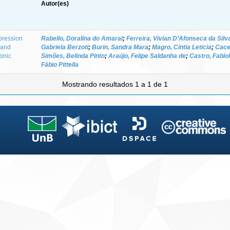
Autor(es)
ression
Rabello, Doralina do Amaral
;
Ferreira, Vivian D’Afonseca da Silv
 and
Gabriela Berzoti
;
Burin, Sandra Mara
;
Magro, Cíntia Leticia
;
Cace
ronic
Simões, Belinda Pinto
;
Araújo, Felipe Saldanha de
;
Castro, Fabíol
Fábio Pittella
Mostrando resultados 1 a 1 de 1