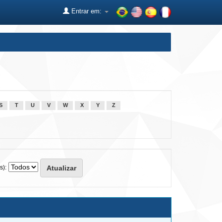
Entrar em:
S
T
U
V
W
X
Y
Z
s):