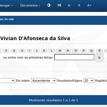
Navegar
Documentos
A-
A
A+
NAL DA UNB
Vivian D’Afonseca da Silva
F
G
H
I
J
K
L
M
N
O
P
Q
R
ou entre com as primeiras letras:
Em ordem:
Resultados/Página
Registro(
Mostrando resultados 1 a 1 de 1