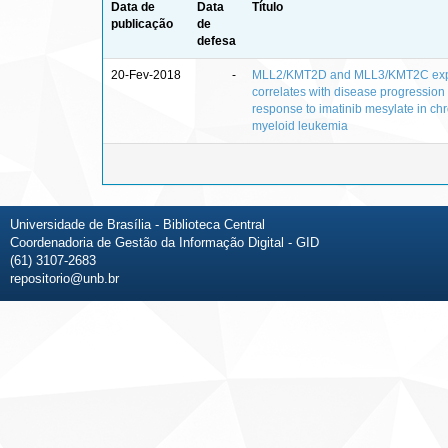
Data de
Data
Título
publicação
de
defesa
20-Fev-2018
-
MLL2/KMT2D and MLL3/KMT2C exp
correlates with disease progression
response to imatinib mesylate in ch
myeloid leukemia
Universidade de Brasília - Biblioteca Central
Coordenadoria de Gestão da Informação Digital - GID
(61) 3107-2683
repositorio@unb.br