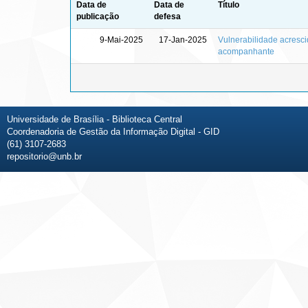
Data de
Data de
Título
publicação
defesa
9-Mai-2025
17-Jan-2025
Vulnerabilidade acresci
acompanhante
Universidade de Brasília - Biblioteca Central
Coordenadoria de Gestão da Informação Digital - GID
(61) 3107-2683
repositorio@unb.br