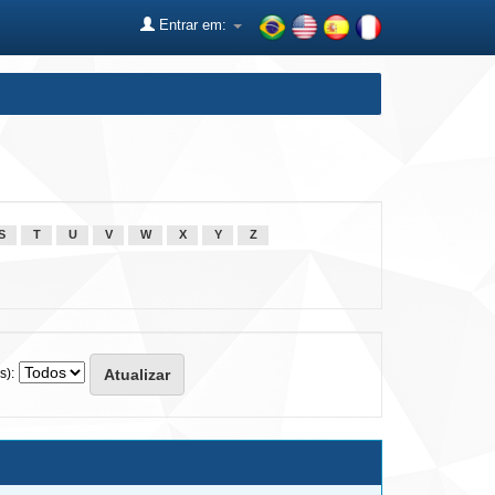
Entrar em:
S
T
U
V
W
X
Y
Z
s):