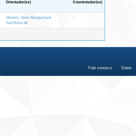
Orientador(es)
Coorientador(es)
Oliveira, Aline Albuquerque
-
Sant'Anna de
Fale conosco
Sobre