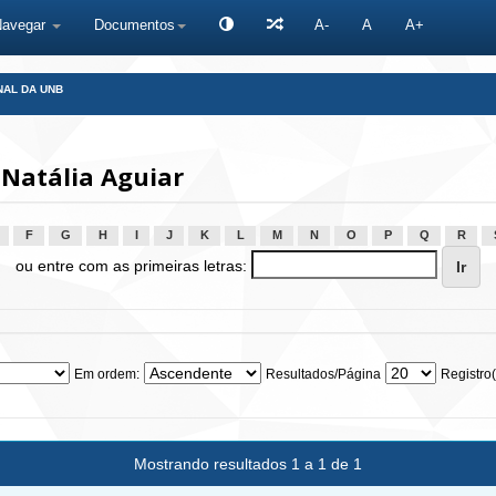
Navegar
Documentos
A-
A
A+
NAL DA UNB
 Natália Aguiar
F
G
H
I
J
K
L
M
N
O
P
Q
R
ou entre com as primeiras letras:
Em ordem:
Resultados/Página
Registro(
Mostrando resultados 1 a 1 de 1