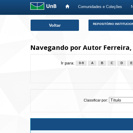
Comunidades e Coleções
Skip
REPOSITÓRIO INSTITUCIO
Voltar
navigation
Navegando por Autor Ferreira,
Ir para:
0-9
A
B
C
D
E
Classificar por: