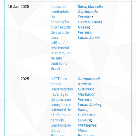
16-Jan-2025
-
Impactos
Silva, Marcella
-
ambientais
Clarimundo
da
Ferreira
;
construção
Caldas, Lucas
civil : estudo
Rosse
;
de caso de
Ferreira,
uma
Lucas Júnior
edificação
residencial
multifamiliar
de alto
padrão no
Brasil
2025
-
NZED em
Campanhoni,
-
campi
Andiara
universitários
Guerreiro
: avaliação
Machado
;
do consumo
Ferreira,
energético e
Lucas Júnior
;
potencial de
Sales,
eficiência no
Guilherme
campus
Oliveira
;
universitário
Miskiewiez,
Darcy
Mario
Ribeiro -
Emiliano
;