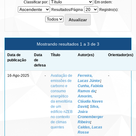
Classificar por:
Em ordem:
Resultados/Página
Registro(s):
Mostrando resultados 1 a 3 de 3
Data de
Data
Título
Autor(es)
Orientador(es)
publicação
de
defesa
16-Ago-2025
-
Avaliação de
Ferreira,
-
emissões de
Lucas Júnior
;
carbono e
Cunha, Fabíola
consumo
Ramos da
;
energético
Amorim,
da envoltória
Cláudia Naves
de um
David
;
Silva,
edifício nZEB
Joára
no contexto
Cronemberger
de climas
Ribeiro
;
quentes
Caldas, Lucas
Rosse