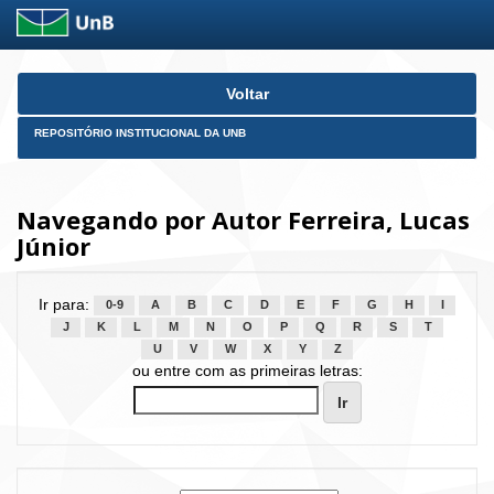
Skip
Voltar
navigation
REPOSITÓRIO INSTITUCIONAL DA UNB
Navegando por Autor Ferreira, Lucas
Júnior
Ir para:
0-9
A
B
C
D
E
F
G
H
I
J
K
L
M
N
O
P
Q
R
S
T
U
V
W
X
Y
Z
ou entre com as primeiras letras: