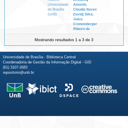
Universidade
Amorim,
de Brasília
Claudia Naves
(UnB)
David
;
Silva,
Joára
Cronemberger
Ribeiro da
Mostrando resultados 1 a 3 de 3
Universidade de Brasília - Biblioteca Central
Coordenadoria de Gestão da Informação Digital - GID
(61) 3107-2683
repositorio@unb.br
Fale conosco