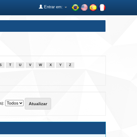
Entrar em:
S
T
U
V
W
X
Y
Z
s):