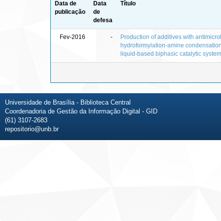
Data de
Data
Título
publicação
de
defesa
Fev-2016
-
Production of additives with antimicro
hydroformylation-amine condensation
liquid-based biphasic catalytic syste
Universidade de Brasília - Biblioteca Central
Coordenadoria de Gestão da Informação Digital - GID
(61) 3107-2683
repositorio@unb.br