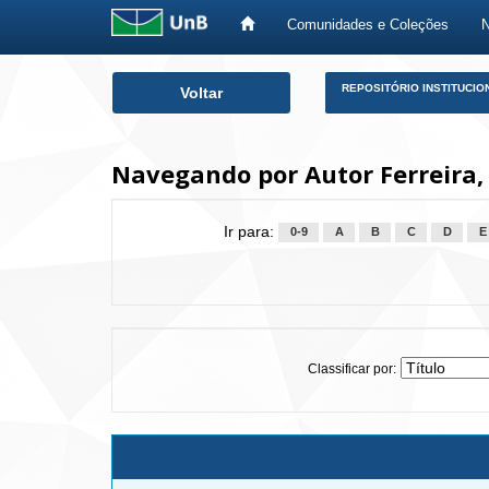
Comunidades e Coleções
Skip
REPOSITÓRIO INSTITUCIO
Voltar
navigation
Navegando por Autor Ferreira, 
Ir para:
0-9
A
B
C
D
E
Classificar por: