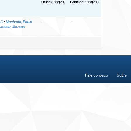
Orientador(es)
Coorientador(es)
 C.
;
Machado, Paula
-
-
uchner, Marcos
Fale conosco
Sobre