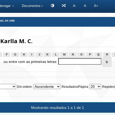
Navegar
Documentos
A-
A
A+
NAL DA UNB
Karlla M. C.
F
G
H
I
J
K
L
M
N
O
P
Q
R
ou entre com as primeiras letras:
Em ordem:
Resultados/Página
Registro(
Mostrando resultados 1 a 1 de 1