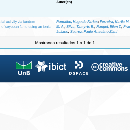
Autor(es)
bial activity via tandem
Ramalho, Hugo de Farias
;
Ferreira, Karlla M.
 of soybean fame using an ionic
M. A.
;
Silva, Tamyris B.
;
Rangel, Ellen T.
;
Pra
m
Juliano
;
Suarez, Paulo Anselmo Ziani
Mostrando resultados 1 a 1 de 1