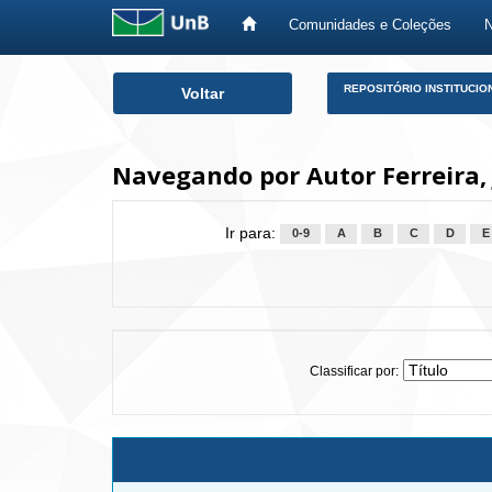
Comunidades e Coleções
Skip
REPOSITÓRIO INSTITUCIO
Voltar
navigation
Navegando por Autor Ferreira, 
Ir para:
0-9
A
B
C
D
E
Classificar por: