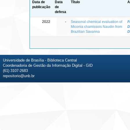
Data de
Data
Título
A
publicação
de
defesa
2022
-
Seasonal chemical evaluation of
F
Miconia chamissois Naudin from
D
Brazilian Savanna
D
Universidade de Brasília - Biblioteca Central
Coordenadoria de Gestão da Informação Digital - GID
(61) 3107-2683
repositorio@unb.br