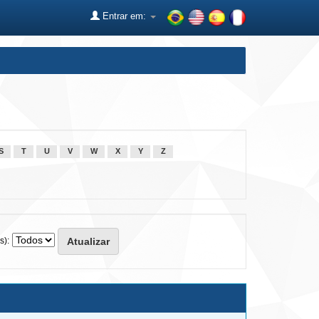
Entrar em:
S
T
U
V
W
X
Y
Z
s):