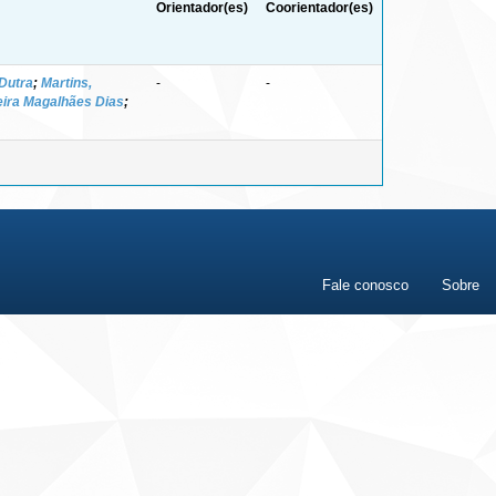
Orientador(es)
Coorientador(es)
Dutra
;
Martins,
-
-
veira Magalhães Dias
;
Fale conosco
Sobre