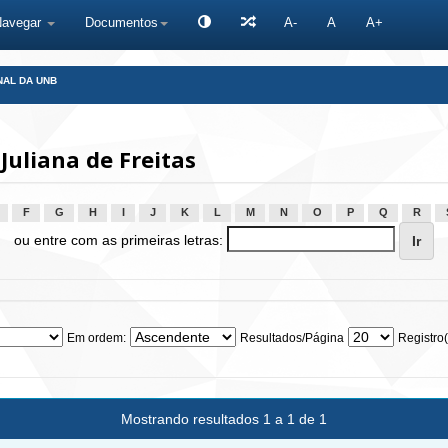
Navegar
Documentos
A-
A
A+
NAL DA UNB
Juliana de Freitas
F
G
H
I
J
K
L
M
N
O
P
Q
R
ou entre com as primeiras letras:
Em ordem:
Resultados/Página
Registro(
Mostrando resultados 1 a 1 de 1