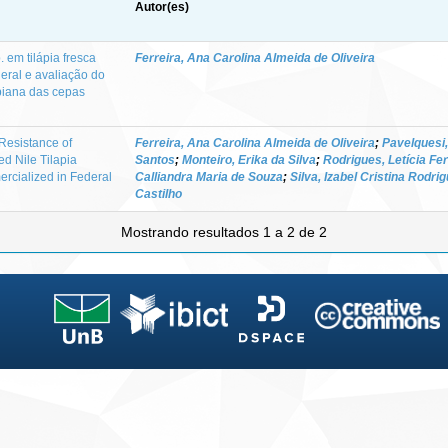
Autor(es)
 em tilápia fresca
Ferreira, Ana Carolina Almeida de Oliveira
deral e avaliação do
obiana das cepas
Resistance of
Ferreira, Ana Carolina Almeida de Oliveira
;
Pavelquesi,
ed Nile Tilapia
Santos
;
Monteiro, Erika da Silva
;
Rodrigues, Letícia Fe
rcialized in Federal
Calliandra Maria de Souza
;
Silva, Izabel Cristina Rodri
Castilho
Mostrando resultados 1 a 2 de 2