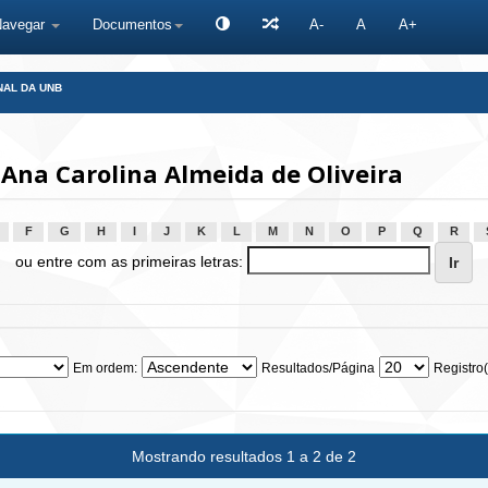
Navegar
Documentos
A-
A
A+
NAL DA UNB
 Ana Carolina Almeida de Oliveira
F
G
H
I
J
K
L
M
N
O
P
Q
R
ou entre com as primeiras letras:
Em ordem:
Resultados/Página
Registro(
Mostrando resultados 1 a 2 de 2