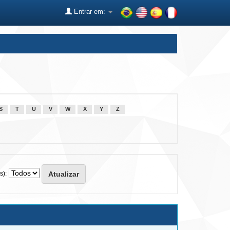
Entrar em:
S
T
U
V
W
X
Y
Z
s):