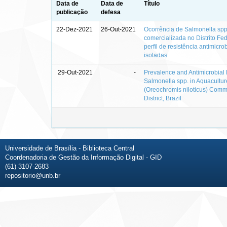
Data de
Data de
Título
publicação
defesa
22-Dez-2021
26-Out-2021
Ocorrência de Salmonella spp.
comercializada no Distrito Fe
perfil de resistência antimicr
isoladas
29-Out-2021
-
Prevalence and Antimicrobial 
Salmonella spp. in Aquacultur
(Oreochromis niloticus) Comme
District, Brazil
Universidade de Brasília - Biblioteca Central
Coordenadoria de Gestão da Informação Digital - GID
(61) 3107-2683
repositorio@unb.br