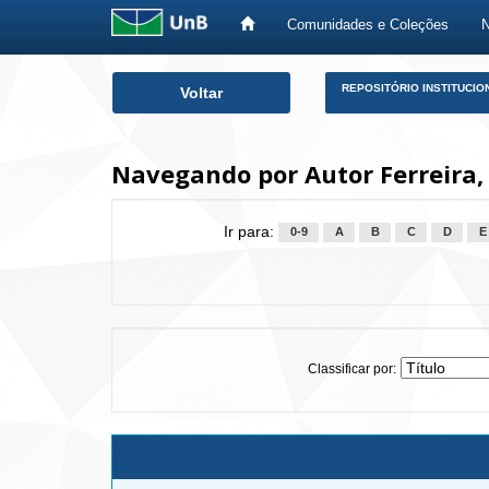
Comunidades e Coleções
Skip
REPOSITÓRIO INSTITUCIO
Voltar
navigation
Navegando por Autor Ferreira,
Ir para:
0-9
A
B
C
D
E
Classificar por: