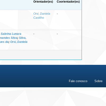
Orientador(es)
Coorientador(es)
Orsi, Daniela
-
Castilho
 Sabrina Lunara
-
-
rnandes Silva
;
Silva,
gues da
;
Orsi, Daniela
Fale conosco
Sobre