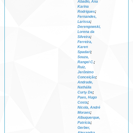
Abadio, Ana
Karina
Rodrigues
;
Fernandes,
Larissa
;
Derengowski,
Lorena da
Silveira
;
Ferreira,
Karen
Spadari
;
Souza,
Rangel C.
;
Ruiz,
Jerônimo
Conceição
;
Andrade,
Nathália
Curty De
;
Paes, Hugo
Costa
;
Nicola, André
Moraes
;
Albuquerque,
Patrícia
;
Gerber,
Alexandra