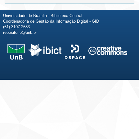
Universidade de Brasília - Biblioteca Central
Coordenadoria de Gestão da Informação Digital - GID
(61) 3107-2683
repositorio@unb.br
Fale conosco
Sobre