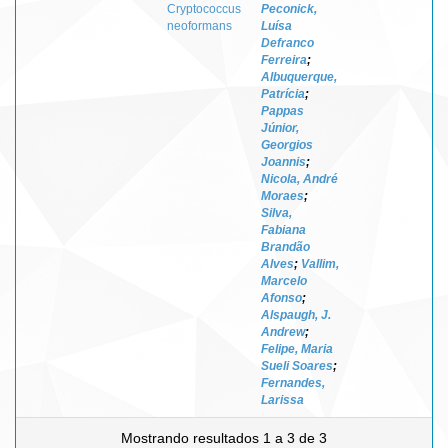
Cryptococcus
Peconick,
neoformans
Luísa
Defranco
Ferreira
;
Albuquerque,
Patrícia
;
Pappas
Júnior,
Georgios
Joannis
;
Nicola, André
Moraes
;
Silva,
Fabiana
Brandão
Alves
;
Vallim,
Marcelo
Afonso
;
Alspaugh, J.
Andrew
;
Felipe, Maria
Sueli Soares
;
Fernandes,
Larissa
Mostrando resultados 1 a 3 de 3