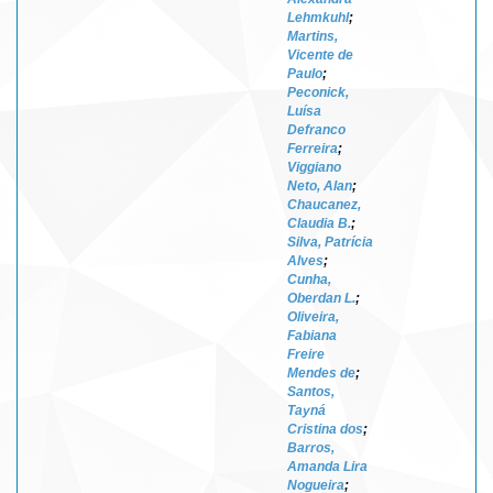
Lehmkuhl
;
Martins,
Vicente de
Paulo
;
Peconick,
Luísa
Defranco
Ferreira
;
Viggiano
Neto, Alan
;
Chaucanez,
Claudia B.
;
Silva, Patrícia
Alves
;
Cunha,
Oberdan L.
;
Oliveira,
Fabiana
Freire
Mendes de
;
Santos,
Tayná
Cristina dos
;
Barros,
Amanda Lira
Nogueira
;