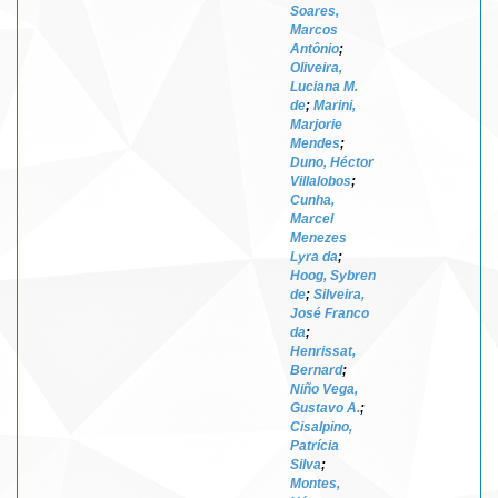
Soares,
Marcos
Antônio
;
Oliveira,
Luciana M.
de
;
Marini,
Marjorie
Mendes
;
Duno, Héctor
Villalobos
;
Cunha,
Marcel
Menezes
Lyra da
;
Hoog, Sybren
de
;
Silveira,
José Franco
da
;
Henrissat,
Bernard
;
Niño Vega,
Gustavo A.
;
Cisalpino,
Patrícia
Silva
;
Montes,