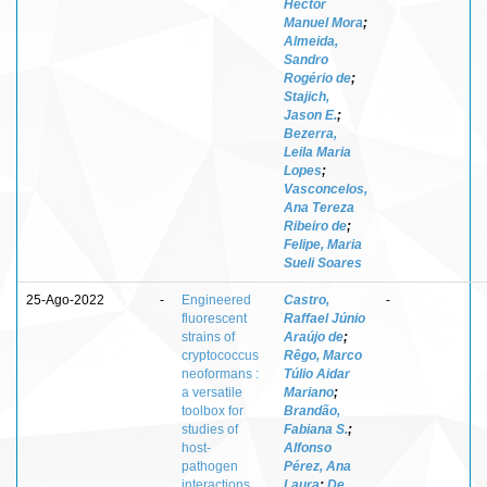
Héctor
Manuel Mora
;
Almeida,
Sandro
Rogério de
;
Stajich,
Jason E.
;
Bezerra,
Leila Maria
Lopes
;
Vasconcelos,
Ana Tereza
Ribeiro de
;
Felipe, Maria
Sueli Soares
25-Ago-2022
-
Engineered
Castro,
-
fluorescent
Raffael Júnio
strains of
Araújo de
;
cryptococcus
Rêgo, Marco
neoformans :
Túlio Aidar
a versatile
Mariano
;
toolbox for
Brandão,
studies of
Fabiana S.
;
host-
Alfonso
pathogen
Pérez, Ana
interactions
Laura
;
De