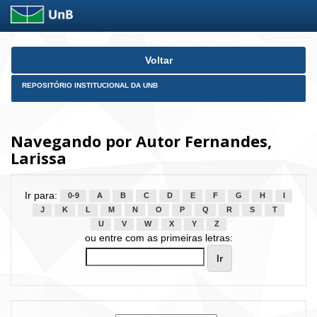
Skip
Voltar
navigation
REPOSITÓRIO INSTITUCIONAL DA UNB
Navegando por Autor Fernandes,
Larissa
Ir para:
0-9
A
B
C
D
E
F
G
H
I
J
K
L
M
N
O
P
Q
R
S
T
U
V
W
X
Y
Z
ou entre com as primeiras letras: