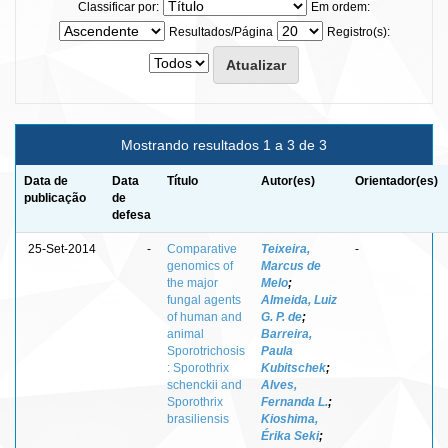
Classificar por:
Em ordem:
Resultados/Página
Registro(s):
Mostrando resultados 1 a 3 de 3
Data de
Data
Título
Autor(es)
Orientador(es)
publicação
de
defesa
25-Set-2014
-
Comparative
Teixeira,
-
genomics of
Marcus de
the major
Melo
;
fungal agents
Almeida, Luiz
of human and
G. P. de
;
animal
Barreira,
Sporotrichosis
Paula
: Sporothrix
Kubitschek
;
schenckii and
Alves,
Sporothrix
Fernanda L.
;
brasiliensis
Kioshima,
Érika Seki
;