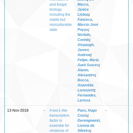
and fungal
Marco,
biology,
Janice
including the
Lisboa
;
viable but
Fonseca,
nonculturable
Marcio José
state
Poças
;
Nichols,
Connie
;
Alspaugh,
James
Andrew
;
Felipe, Maria
Sueli Soares
;
Alanio,
Alexandre
;
Bocca,
Anamélia
Lorenzetti
;
Fernandes,
Larissa
13-Nov-2018
-
A wor1-like
Paes, Hugo
-
transcription
Costa
;
factor is
Derengowski,
essential for
Lorena da
virulence of
Silveira
;