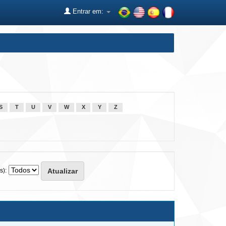
Entrar em:
S
T
U
V
W
X
Y
Z
s):