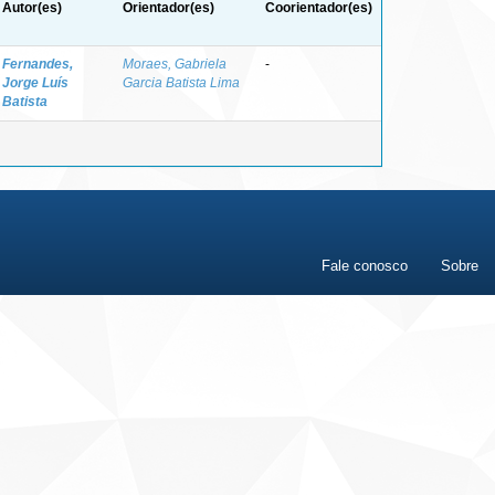
Autor(es)
Orientador(es)
Coorientador(es)
Fernandes,
Moraes, Gabriela
-
Jorge Luís
Garcia Batista Lima
Batista
Fale conosco
Sobre