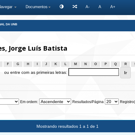
Navegar
Documentos
A-
A
A+
NAL DA UNB
, Jorge Luís Batista
F
G
H
I
J
K
L
M
N
O
P
Q
R
ou entre com as primeiras letras:
Em ordem:
Resultados/Página
Registro(
Mostrando resultados 1 a 1 de 1