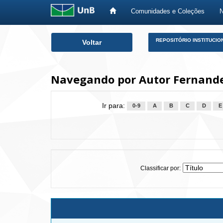
Comunidades e Coleções
Skip
REPOSITÓRIO INSTITUCIO
Voltar
navigation
Navegando por Autor Fernandes
Ir para:
0-9
A
B
C
D
E
Classificar por: