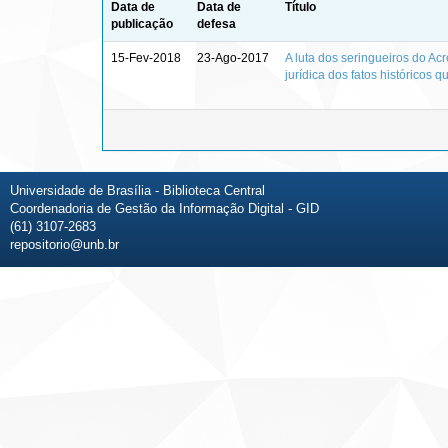
Data de
Data de
Título
publicação
defesa
15-Fev-2018
23-Ago-2017
A luta dos seringueiros do Ac
jurídica dos fatos históricos
Universidade de Brasília - Biblioteca Central
Coordenadoria de Gestão da Informação Digital - GID
(61) 3107-2683
repositorio@unb.br