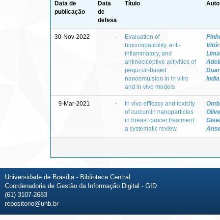
Data de
Data
Título
Auto
publicação
de
defesa
30-Nov-2022
-
Evaluation of
Pinh
biocompatibility, anti-
Vitó
inflammatory, and
Lima
antinociceptive activities of
Adel
pequi oil-based
Duar
nanoemulsion in in vitro
Indi
and in vivo models
9-Mar-2021
-
In vivo efficacy and toxicity
Ombr
of curcumin nanoparticles
Olive
in breast cancer treatment :
Gisel
a systematic review
Ans
Universidade de Brasília - Biblioteca Central
Coordenadoria de Gestão da Informação Digital - GID
(61) 3107-2683
repositorio@unb.br