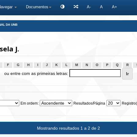
Navegar
Documentos
A-
A
A+
NAL DA UNB
ela J.
F
G
H
I
J
K
L
M
N
O
P
Q
R
ou entre com as primeiras letras:
Em ordem:
Resultados/Página
Registro(
Mostrando resultados 1 a 2 de 2