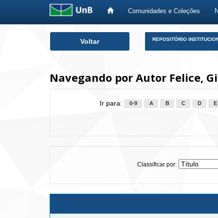
Comunidades e Coleções
Skip
REPOSITÓRIO INSTITUCIO
Voltar
navigation
Navegando por Autor Felice, Gis
Ir para:
0-9
A
B
C
D
E
Classificar por: