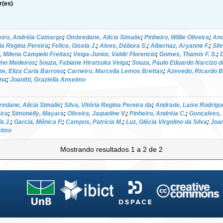
r(es)
eiro, Andréia Camargo
;
Ombredane, Alicia Simalie
;
Pinheiro, Willie Oliveira
;
And
ria Regina Pereira
;
Felice, Gisela J.
;
Alves, Débora S.
;
Albernaz, Aryanne F.
;
Sil
, Milena Campelo Freitas
;
Veiga-Junior, Valdir Florencio
;
Gomes, Thamis F. S.
;
ino Medeiros
;
Souza, Fabiane Hiratsuka Veiga
;
Souza, Paulo Eduardo Narcizo d
te, Eliza Carla Barroso
;
Carneiro, Marcella Lemos Brettas
;
Azevedo, Ricardo 
ana
;
Joanitti, Graziella Anselmo
edane, Alicia Simalie
;
Silva, Vitória Regina Pereira da
;
Andrade, Laise Rodrigu
ira
;
Simonelly, Mayara
;
Oliveira, Jaqueline V.
;
Pinheiro, Andréia C.
;
Gonçalves, 
a J.
;
Garcia, Mônica P.
;
Campos, Patrícia M.
;
Luz, Glécia Virgolino da Silva
;
Joan
elmo
Mostrando resultados 1 a 2 de 2