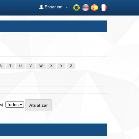
Entrar em:
S
T
U
V
W
X
Y
Z
s):