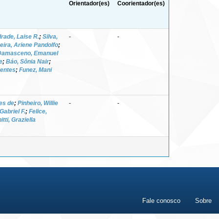
Orientador(es)
Coorientador(es)
rade, Laise R.
;
Silva,
-
-
veira, Ariene Pandolfo
;
Damasceno, Emanuel
e
;
Báo, Sônia Nair
;
Bentes
;
Funez, Mani
es de
;
Pinheiro, Willie
-
-
Gabriel F.
;
Felice,
itti, Graziella
Fale conosco
Sobre