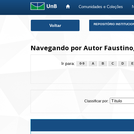
Comunidades e Coleções
Skip
REPOSITÓRIO INSTITUCIO
Voltar
navigation
Navegando por Autor Faustino,
Ir para:
0-9
A
B
C
D
E
Classificar por: