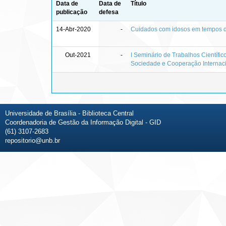
Data de
Data de
Título
publicação
defesa
14-Abr-2020
-
Cuidados com idosos em tempos d
Out-2021
-
I Seminário de Trabalhos Científ
Sociedade e Cooperação Internaci
Universidade de Brasília - Biblioteca Central
Coordenadoria de Gestão da Informação Digital - GID
(61) 3107-2683
repositorio@unb.br