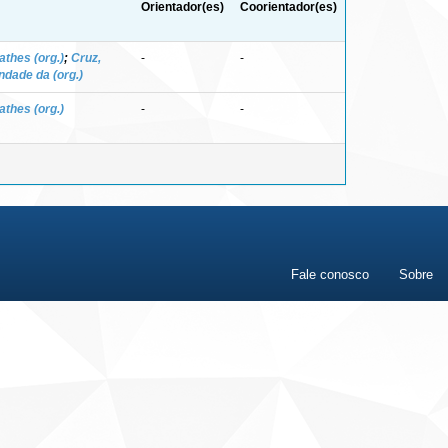
Orientador(es)
Coorientador(es)
thes (org.)
;
Cruz,
-
-
ndade da (org.)
thes (org.)
-
-
Fale conosco
Sobre