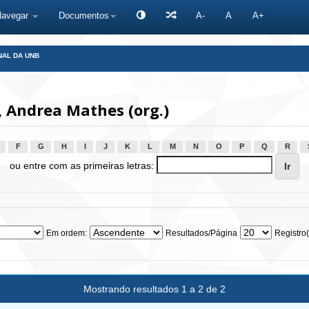
Navegar
Documentos
A-
A
A+
NAL DA UNB
 Andrea Mathes (org.)
F
G
H
I
J
K
L
M
N
O
P
Q
R
ou entre com as primeiras letras:
Em ordem:
Resultados/Página
Registro(
Mostrando resultados 1 a 2 de 2