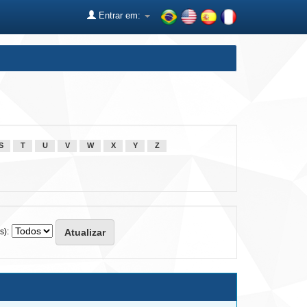
Entrar em:
S
T
U
V
W
X
Y
Z
s):