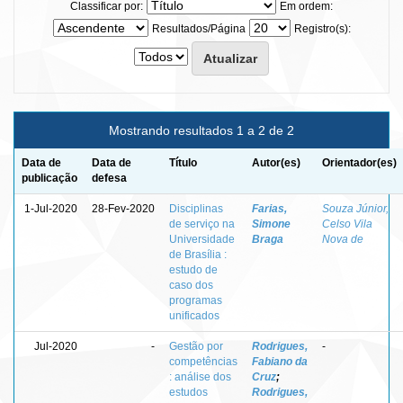
Classificar por:
Em ordem:
Resultados/Página
Registro(s):
Mostrando resultados 1 a 2 de 2
Data de
Data de
Título
Autor(es)
Orientador(es)
publicação
defesa
1-Jul-2020
28-Fev-2020
Disciplinas
Farias,
Souza Júnior,
de serviço na
Simone
Celso Vila
Universidade
Braga
Nova de
de Brasília :
estudo de
caso dos
programas
unificados
Jul-2020
-
Gestão por
Rodrigues,
-
competências
Fabiano da
: análise dos
Cruz
;
estudos
Rodrigues,