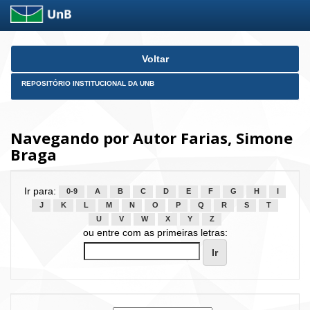
Skip
Voltar
navigation
REPOSITÓRIO INSTITUCIONAL DA UNB
Navegando por Autor Farias, Simone
Braga
Ir para:
0-9
A
B
C
D
E
F
G
H
I
J
K
L
M
N
O
P
Q
R
S
T
U
V
W
X
Y
Z
ou entre com as primeiras letras: