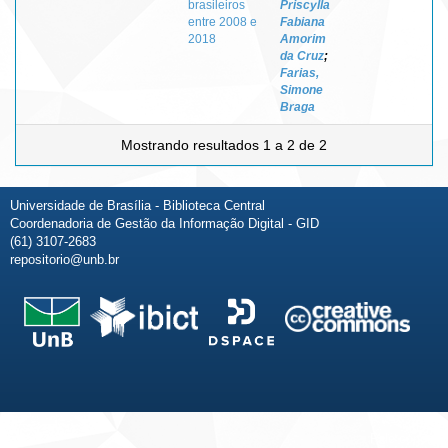
brasileiros
Priscylla
entre 2008 e
Fabiana
2018
Amorim
da Cruz
;
Farias,
Simone
Braga
Mostrando resultados 1 a 2 de 2
Universidade de Brasília - Biblioteca Central
Coordenadoria de Gestão da Informação Digital - GID
(61) 3107-2683
repositorio@unb.br
Fale conosco