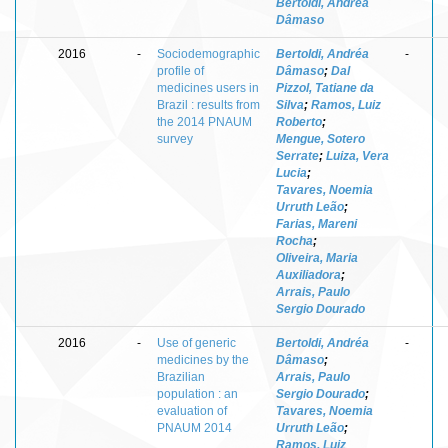
Bertoldi, Andréa
Dâmaso
2016
-
Sociodemographic
Bertoldi, Andréa
-
profile of
Dâmaso
;
Dal
medicines users in
Pizzol, Tatiane da
Brazil : results from
Silva
;
Ramos, Luiz
the 2014 PNAUM
Roberto
;
survey
Mengue, Sotero
Serrate
;
Luiza, Vera
Lucia
;
Tavares, Noemia
Urruth Leão
;
Farias, Mareni
Rocha
;
Oliveira, Maria
Auxiliadora
;
Arrais, Paulo
Sergio Dourado
2016
-
Use of generic
Bertoldi, Andréa
-
medicines by the
Dâmaso
;
Brazilian
Arrais, Paulo
population : an
Sergio Dourado
;
evaluation of
Tavares, Noemia
PNAUM 2014
Urruth Leão
;
Ramos, Luiz