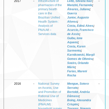
2017
-
Infrastructure of
Leite, Silvana Nair
;
-
pharmacies of the
Manzini, Fernanda
;
primary health
Álvares, Juliana
;
care in the
Guerra
Brazilian Unified
Junior, Augusto
Health System :
Afonso
;
Analysis of
Costa, Ediná Alves
;
PNAUM –
Acurcio, Francisco
Services data
de Assis
;
Guibu, Ione
Aquemi
;
Costa, Karen
Sarmento
;
Karnikowski, Margô
Gomes de Oliveira
;
Soeiro, Orlando
Mário
;
Farias, Mareni
Rocha
2016
-
National Survey
Mengue, Sotero
-
on Access, Use
Serrate
;
and Promotion of
Bertoldi, Andréa
Rational Use of
Dâmaso
;
Medicines
Boing, Alexandra
(PNAUM) :
Crispim
;
household survey
Tavares, Noemia