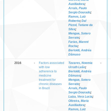
Auxiliadora
;
Arrais, Paulo
Sergio Dourado
;
Ramos, Luiz
Roberto
;
Dal
Pizzol, Tatiane da
Silva
;
Mengue, Sotero
Serrate
;
Farias, Mareni
Rocha
;
Bertoldi, Andréa
Dâmaso
2016
-
Factors associated
Tavares, Noemia
-
with low
Urruth Leão
;
adherence to
Bertoldi, Andréa
medicine
Dâmaso
;
treatment for
Mengue, Sotero
chronic diseases
Serrate
;
in Brazil
Arrais, Paulo
Sergio Dourado
;
Luiza, Vera Lucia
;
Oliveira, Maria
Auxiliadora
;
Ramos, Luiz