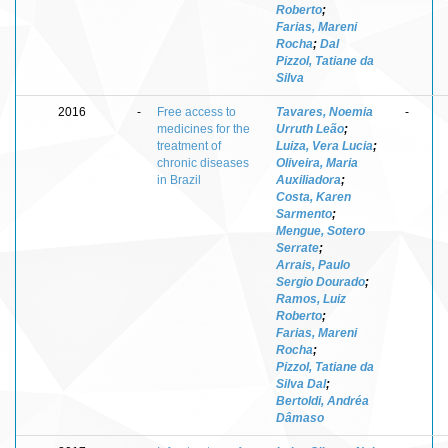
Roberto
;
Farias, Mareni
Rocha
;
Dal
Pizzol, Tatiane da
Silva
2016
-
Free access to
Tavares, Noemia
-
medicines for the
Urruth Leão
;
treatment of
Luiza, Vera Lucia
;
chronic diseases
Oliveira, Maria
in Brazil
Auxiliadora
;
Costa, Karen
Sarmento
;
Mengue, Sotero
Serrate
;
Arrais, Paulo
Sergio Dourado
;
Ramos, Luiz
Roberto
;
Farias, Mareni
Rocha
;
Pizzol, Tatiane da
Silva Dal
;
Bertoldi, Andréa
Dâmaso