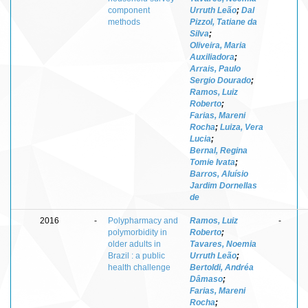
component
Urruth Leão
;
Dal
methods
Pizzol, Tatiane da
Silva
;
Oliveira, Maria
Auxiliadora
;
Arrais, Paulo
Sergio Dourado
;
Ramos, Luiz
Roberto
;
Farias, Mareni
Rocha
;
Luiza, Vera
Lucia
;
Bernal, Regina
Tomie Ivata
;
Barros, Aluísio
Jardim Dornellas
de
2016
-
Polypharmacy and
Ramos, Luiz
-
polymorbidity in
Roberto
;
older adults in
Tavares, Noemia
Brazil : a public
Urruth Leão
;
health challenge
Bertoldi, Andréa
Dâmaso
;
Farias, Mareni
Rocha
;