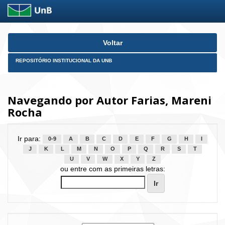
Skip
Voltar
navigation
REPOSITÓRIO INSTITUCIONAL DA UNB
Navegando por Autor Farias, Mareni
Rocha
Ir para:
0-9
A
B
C
D
E
F
G
H
I
J
K
L
M
N
O
P
Q
R
S
T
U
V
W
X
Y
Z
ou entre com as primeiras letras: