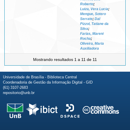
Roberto
;
Luiza, Vera Lucia
;
Mengue, Sotero
Serrate
;
Dal
Pizzol, Tatiane da
Silva
;
Farias, Mareni
Rocha
;
Oliveira, Maria
Auxiliadora
Mostrando resultados 1 a 11 de 11
Universidade de Brasília - Biblioteca Central
Coordenadoria de Gestão da Informação Digital - GID
(61) 3107-2683
repositorio@unb.br