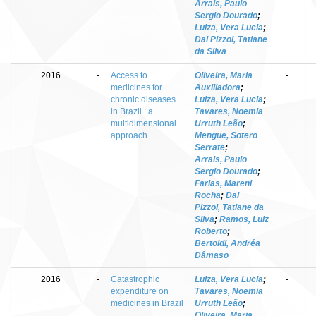
Arrais, Paulo
Sergio Dourado
;
Luiza, Vera Lucia
;
Dal Pizzol, Tatiane
da Silva
2016
-
Access to
Oliveira, Maria
-
medicines for
Auxiliadora
;
chronic diseases
Luiza, Vera Lucia
;
in Brazil : a
Tavares, Noemia
multidimensional
Urruth Leão
;
approach
Mengue, Sotero
Serrate
;
Arrais, Paulo
Sergio Dourado
;
Farias, Mareni
Rocha
;
Dal
Pizzol, Tatiane da
Silva
;
Ramos, Luiz
Roberto
;
Bertoldi, Andréa
Dâmaso
2016
-
Catastrophic
Luiza, Vera Lucia
;
-
expenditure on
Tavares, Noemia
medicines in Brazil
Urruth Leão
;
Oliveira, Maria