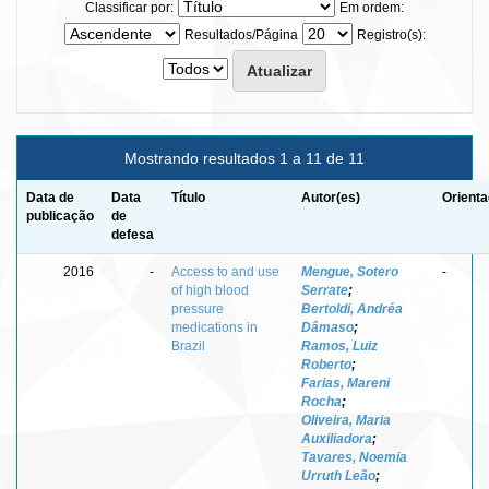
Classificar por:
Em ordem:
Resultados/Página
Registro(s):
Mostrando resultados 1 a 11 de 11
Data de
Data
Título
Autor(es)
Orienta
publicação
de
defesa
2016
-
Access to and use
Mengue, Sotero
-
of high blood
Serrate
;
pressure
Bertoldi, Andréa
medications in
Dâmaso
;
Brazil
Ramos, Luiz
Roberto
;
Farias, Mareni
Rocha
;
Oliveira, Maria
Auxiliadora
;
Tavares, Noemia
Urruth Leão
;