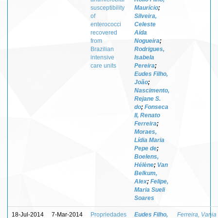
susceptibility
Maurício
;
of
Silveira,
enterococci
Celeste
recovered
Aída
from
Nogueira
;
Brazilian
Rodrigues,
intensive
Isabela
care units
Pereira
;
Eudes Filho,
João
;
Nascimento,
Rejane S.
do
;
Fonseca
II, Renato
Ferreira
;
Moraes,
Lídia Maria
Pepe de
;
Boelens,
Hélène
;
Van
Belkum,
Alex
;
Felipe,
Maria Sueli
Soares
18-Jul-2014
7-Mar-2014
Propriedades
Eudes Filho,
Ferreira, Vania