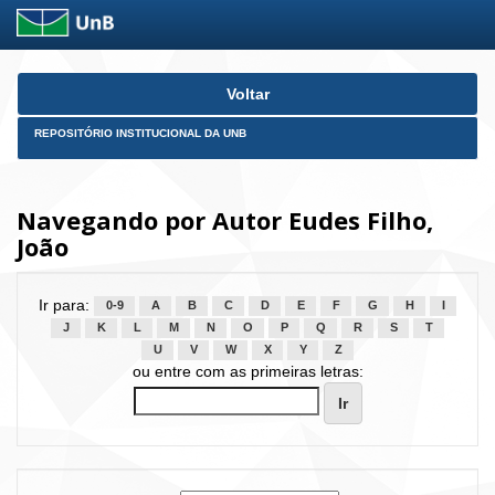
Skip
Voltar
navigation
REPOSITÓRIO INSTITUCIONAL DA UNB
Navegando por Autor Eudes Filho,
João
Ir para:
0-9
A
B
C
D
E
F
G
H
I
J
K
L
M
N
O
P
Q
R
S
T
U
V
W
X
Y
Z
ou entre com as primeiras letras: