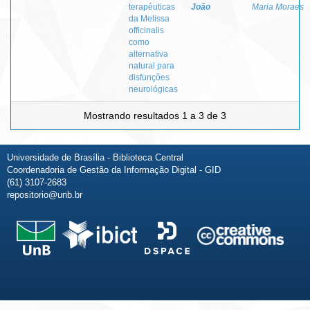
terapêuticas
João
Maria Moraes
da Melissa
officinalis
como
alternativa
natural para
disfunções
neurológicas
Mostrando resultados 1 a 3 de 3
Universidade de Brasília - Biblioteca Central
Coordenadoria de Gestão da Informação Digital - GID
(61) 3107-2683
repositorio@unb.br