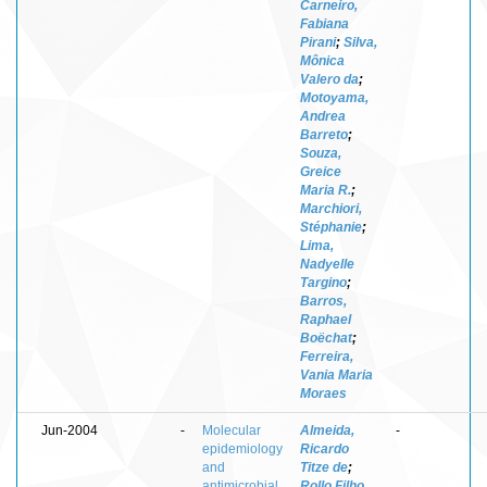
Carneiro,
Fabiana
Pirani
;
Silva,
Mônica
Valero da
;
Motoyama,
Andrea
Barreto
;
Souza,
Greice
Maria R.
;
Marchiori,
Stéphanie
;
Lima,
Nadyelle
Targino
;
Barros,
Raphael
Boëchat
;
Ferreira,
Vania Maria
Moraes
Jun-2004
-
Molecular
Almeida,
-
epidemiology
Ricardo
and
Titze de
;
antimicrobial
Rollo Filho,