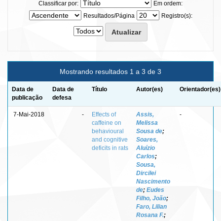
Classificar por:
Em ordem:
Resultados/Página
Registro(s):
Mostrando resultados 1 a 3 de 3
Data de
Data de
Título
Autor(es)
Orientador(es)
publicação
defesa
7-Mai-2018
-
Effects of
Assis,
-
caffeine on
Melissa
behavioural
Sousa de
;
and cognitive
Soares,
deficits in rats
Aluízio
Carlos
;
Sousa,
Dircilei
Nascimento
de
;
Eudes
Filho, João
;
Faro, Lilian
Rosana F.
;