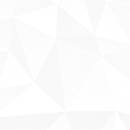
Fale conosco
Sobre