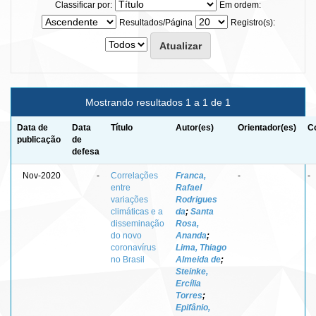
Classificar por:
Em ordem:
Resultados/Página
Registro(s):
Mostrando resultados 1 a 1 de 1
Data de
Data
Título
Autor(es)
Orientador(es)
C
publicação
de
defesa
Nov-2020
-
Correlações
Franca,
-
-
entre
Rafael
variações
Rodrigues
climáticas e a
da
;
Santa
disseminação
Rosa,
do novo
Ananda
;
coronavírus
Lima, Thiago
no Brasil
Almeida de
;
Steinke,
Ercília
Torres
;
Epifânio,