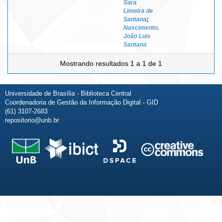
Sara
Limeira de
Santana
;
Nascimento,
João Luis
Santana
Mostrando resultados 1 a 1 de 1
Universidade de Brasília - Biblioteca Central
Coordenadoria de Gestão da Informação Digital - GID
(61) 3107-2683
repositorio@unb.br
Fale conosco