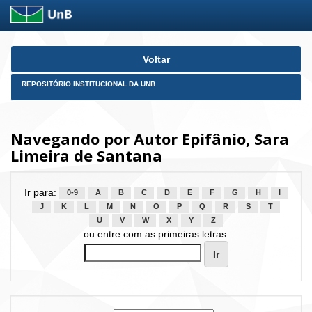
Skip
Voltar
navigation
REPOSITÓRIO INSTITUCIONAL DA UNB
Navegando por Autor Epifânio, Sara
Limeira de Santana
Ir para:
0-9
A
B
C
D
E
F
G
H
I
J
K
L
M
N
O
P
Q
R
S
T
U
V
W
X
Y
Z
ou entre com as primeiras letras: