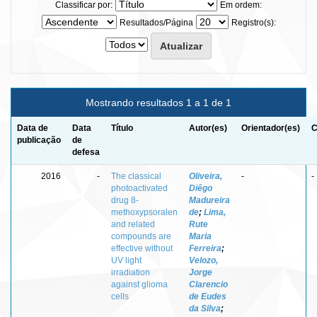
Classificar por:
Em ordem:
Resultados/Página
Registro(s):
Mostrando resultados 1 a 1 de 1
Data de
Data
Título
Autor(es)
Orientador(es)
C
publicação
de
defesa
2016
-
The classical
Oliveira,
-
-
photoactivated
Diêgo
drug 8-
Madureira
methoxypsoralen
de
;
Lima,
and related
Rute
compounds are
Maria
effective without
Ferreira
;
UV light
Velozo,
irradiation
Jorge
against glioma
Clarencio
cells
de Eudes
da Silva
;