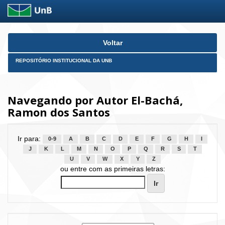
Skip
Voltar
navigation
REPOSITÓRIO INSTITUCIONAL DA UNB
Navegando por Autor El-Bachá,
Ramon dos Santos
Ir para:
0-9
A
B
C
D
E
F
G
H
I
J
K
L
M
N
O
P
Q
R
S
T
U
V
W
X
Y
Z
ou entre com as primeiras letras: