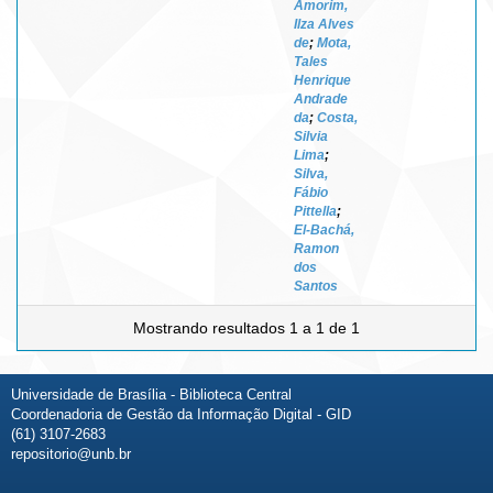
Amorim,
Ilza Alves
de
;
Mota,
Tales
Henrique
Andrade
da
;
Costa,
Silvia
Lima
;
Silva,
Fábio
Pittella
;
El-Bachá,
Ramon
dos
Santos
Mostrando resultados 1 a 1 de 1
Universidade de Brasília - Biblioteca Central
Coordenadoria de Gestão da Informação Digital - GID
(61) 3107-2683
repositorio@unb.br