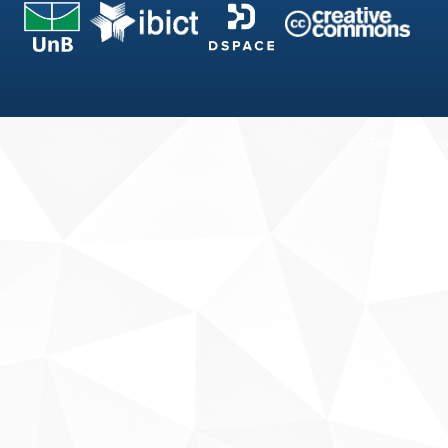
Fale conosco
Sobre