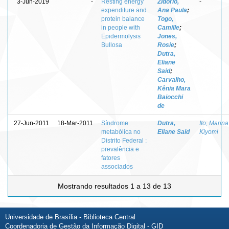
3-Jun-2019
-
Resting energy
Zidorio,
-
expenditure and
Ana Paula
;
protein balance
Togo,
in people with
Camille
;
Epidermolysis
Jones,
Bullosa
Rosie
;
Dutra,
Eliane
Said
;
Carvalho,
Kênia Mara
Baiocchi
de
27-Jun-2011
18-Mar-2011
Síndrome
Dutra,
Ito, Marina
metabólica no
Eliane Said
Kiyomi
Distrito Federal :
prevalência e
fatores
associados
Mostrando resultados 1 a 13 de 13
Universidade de Brasília - Biblioteca Central
Coordenadoria de Gestão da Informação Digital - GID