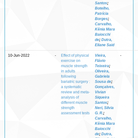
Santos
;
Botelho,
Patrícia
Borges
;
Carvalho,
Kênia Mara
Baiocchi
de
;
Dutra,
Eliane Said
10-Jun-2022
-
Effect of physical
Vieira,
-
exercise on
Flávio
muscle strength
Teixeira
;
in adults
Oliveira,
following
Gabriela
bariatric surgery :
Sousa de
;
a systematic
Gonçalves,
review and meta-
Vivian
analysis of
Siqueira
different muscle
Santos
;
strength
Neri, Silvia
assessment tests
G. R.
;
Carvalho,
Kênia Mara
Baiocchi
de
;
Dutra,