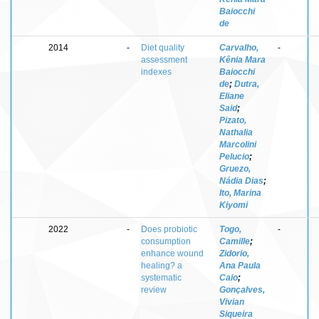
Baiocchi
de
2014
-
Diet quality
Carvalho,
-
assessment
Kênia Mara
indexes
Baiocchi
de
;
Dutra,
Eliane
Said
;
Pizato,
Nathalia
Marcolini
Pelucio
;
Gruezo,
Nádia Dias
;
Ito, Marina
Kiyomi
2022
-
Does probiotic
Togo,
-
consumption
Camille
;
enhance wound
Zidorio,
healing? a
Ana Paula
systematic
Caio
;
review
Gonçalves,
Vivian
Siqueira