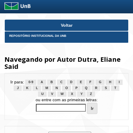
Skip
Voltar
navigation
REPOSITÓRIO INSTITUCIONAL DA UNB
Navegando por Autor Dutra, Eliane
Said
Ir para:
0-9
A
B
C
D
E
F
G
H
I
J
K
L
M
N
O
P
Q
R
S
T
U
V
W
X
Y
Z
ou entre com as primeiras letras: