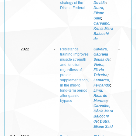
strategy of the
Devidé
;
Distrito Federal
Dutra,
Eliane
Said
;
Carvalho,
Kênia Mara
Baiocchi
de
2022
-
Resistance
Oliveira,
-
training improves
Gabriela
muscle strength
Sousa de
;
and function,
Vieira,
regardless of
Flávio
protein
Teixeira
;
supplementation,
Lamarca,
in the mid-to
Fernando
;
long-term period
Lima,
after gastric
Ricardo
bypass
Moreno
;
Carvalho,
Kênia Mara
Baiocchi
de
;
Dutra,
Eliane Said