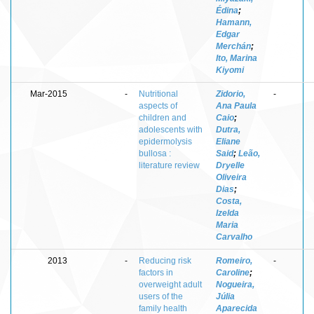
Édina
;
Hamann,
Edgar
Merchán
;
Ito, Marina
Kiyomi
Mar-2015
-
Nutritional
Zidorio,
-
aspects of
Ana Paula
children and
Caio
;
adolescents with
Dutra,
epidermolysis
Eliane
bullosa :
Said
;
Leão,
literature review
Dryelle
Oliveira
Dias
;
Costa,
Izelda
Maria
Carvalho
2013
-
Reducing risk
Romeiro,
-
factors in
Caroline
;
overweight adult
Nogueira,
users of the
Júlia
family health
Aparecida