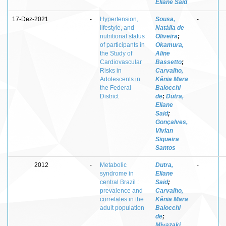
Eliane Said
17-Dez-2021
-
Hypertension,
Sousa,
-
lifestyle, and
Natália de
nutritional status
Oliveira
;
of participants in
Okamura,
the Study of
Aline
Cardiovascular
Bassetto
;
Risks in
Carvalho,
Adolescents in
Kênia Mara
the Federal
Baiocchi
District
de
;
Dutra,
Eliane
Said
;
Gonçalves,
Vivian
Siqueira
Santos
2012
-
Metabolic
Dutra,
-
syndrome in
Eliane
central Brazil :
Said
;
prevalence and
Carvalho,
correlates in the
Kênia Mara
adult population
Baiocchi
de
;
Miyazaki,