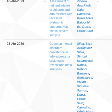
10-Abr-2023
-
Assessment of
Zidório,
-
nutrient intakes
Ana Paula
of children and
Caio
;
adolescents with
Carvalho,
recessive
Kênia Mara
dystrophic
Baiocchi
epidermolysis
de
;
Dutra,
bllosa, severe
Eliane Said
subtype
23-Abr-2020
-
Common mental
Silva, Sara
-
disorders
Araújo da
;
prevalence in
Silva,
adolescents : a
Simoni
systematic
Urbano da
;
review and meta-
Ronca,
analyses
Débora
Barbosa
;
Gonçalves,
Vivian
Siqueira
Santos
;
Dutra,
Eliane
Said
;
Carvalho,
Kênia Mara