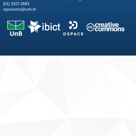
(61) 3107-2683
repositorio@unb.br
Fale conosco
Sobre