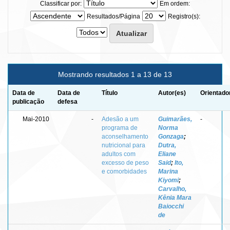
Classificar por:
Em ordem:
Resultados/Página
Registro(s):
Mostrando resultados 1 a 13 de 13
Data de
Data de
Título
Autor(es)
Orientado
publicação
defesa
Mai-2010
-
Adesão a um
Guimarães,
-
programa de
Norma
aconselhamento
Gonzaga
;
nutricional para
Dutra,
adultos com
Eliane
excesso de peso
Said
;
Ito,
e comorbidades
Marina
Kiyomi
;
Carvalho,
Kênia Mara
Baiocchi
de