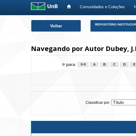
Comunidades e Coleções
Skip
REPOSITÓRIO INSTITUCIO
Voltar
navigation
Navegando por Autor Dubey, J.
Ir para:
0-9
A
B
C
D
E
Classificar por: