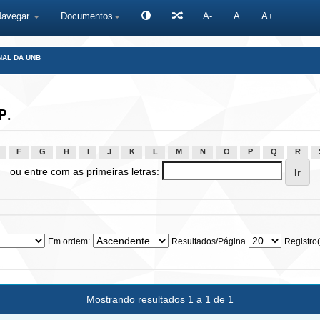
Navegar
Documentos
A-
A
A+
NAL DA UNB
P.
F
G
H
I
J
K
L
M
N
O
P
Q
R
ou entre com as primeiras letras:
Em ordem:
Resultados/Página
Registro(
Mostrando resultados 1 a 1 de 1