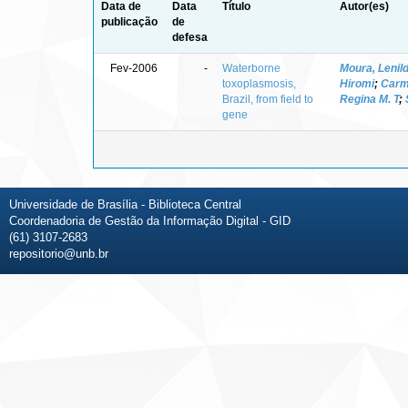
Data de
Data
Título
Autor(es)
publicação
de
defesa
Fev-2006
-
Waterborne
Moura, Lenil
toxoplasmosis,
Hiromi
;
Carm
Brazil, from field to
Regina M. T
;
gene
Universidade de Brasília - Biblioteca Central
Coordenadoria de Gestão da Informação Digital - GID
(61) 3107-2683
repositorio@unb.br