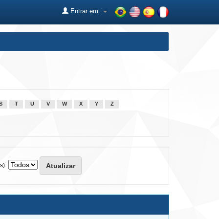
Entrar em:
S
T
U
V
W
X
Y
Z
s):