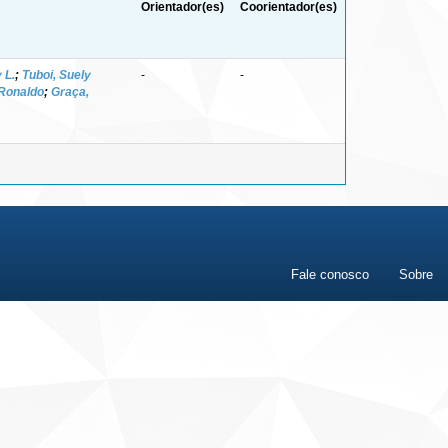
Orientador(es)
Coorientador(es)
 L.
;
Tuboi, Suely
-
-
 Ronaldo
;
Graça,
Fale conosco
Sobre