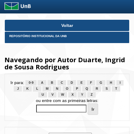
Skip
Voltar
navigation
REPOSITÓRIO INSTITUCIONAL DA UNB
Navegando por Autor Duarte, Ingrid
de Sousa Rodrigues
Ir para:
0-9
A
B
C
D
E
F
G
H
I
J
K
L
M
N
O
P
Q
R
S
T
U
V
W
X
Y
Z
ou entre com as primeiras letras: