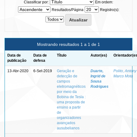
Classificar por:
Em ordem:
Resultados/Página
Registro(s):
Mostrando resultados 1 a 1 de 1
Data de
Data de
Título
Autor(es)
Orientador(e
publicação
defesa
13-Abr-2020
6-Set-2019
Geração e
Duarte,
Polito, Antony
detecção de
Ingrid de
Marco Mota
campos
Sousa
eletromagnéticos
Rodrigues
por meio da
Bobina de Tesla :
uma proposta de
ensino a partir
de
organizadores
avançados
ausubelianos