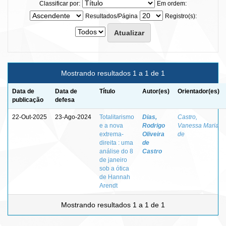
Classificar por:
Em ordem:
Resultados/Página
Registro(s):
Mostrando resultados 1 a 1 de 1
Data de
Data de
Título
Autor(es)
Orientador(es)
publicação
defesa
22-Out-2025
23-Ago-2024
Totalitarismo
Dias,
Castro,
e a nova
Rodrigo
Vanessa Maria
extrema-
Oliveira
de
direita : uma
de
análise do 8
Castro
de janeiro
sob a ótica
de Hannah
Arendt
Mostrando resultados 1 a 1 de 1