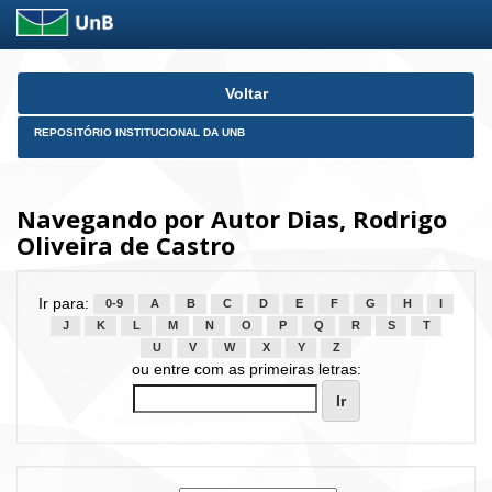
Skip
Voltar
navigation
REPOSITÓRIO INSTITUCIONAL DA UNB
Navegando por Autor Dias, Rodrigo
Oliveira de Castro
Ir para:
0-9
A
B
C
D
E
F
G
H
I
J
K
L
M
N
O
P
Q
R
S
T
U
V
W
X
Y
Z
ou entre com as primeiras letras: