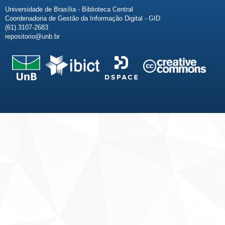
Universidade de Brasília - Biblioteca Central
Coordenadoria de Gestão da Informação Digital - GID
(61) 3107-2683
repositorio@unb.br
Fale conosco
Sobre