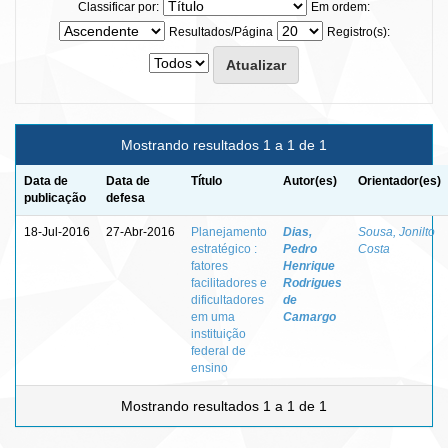
Classificar por:
Em ordem:
Resultados/Página
Registro(s):
Mostrando resultados 1 a 1 de 1
Data de
Data de
Título
Autor(es)
Orientador(es)
publicação
defesa
18-Jul-2016
27-Abr-2016
Planejamento
Dias,
Sousa, Jonilto
estratégico :
Pedro
Costa
fatores
Henrique
facilitadores e
Rodrigues
dificultadores
de
em uma
Camargo
instituição
federal de
ensino
Mostrando resultados 1 a 1 de 1