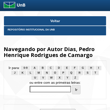
Skip
Voltar
navigation
REPOSITÓRIO INSTITUCIONAL DA UNB
Navegando por Autor Dias, Pedro
Henrique Rodrigues de Camargo
Ir para:
0-9
A
B
C
D
E
F
G
H
I
J
K
L
M
N
O
P
Q
R
S
T
U
V
W
X
Y
Z
ou entre com as primeiras letras: