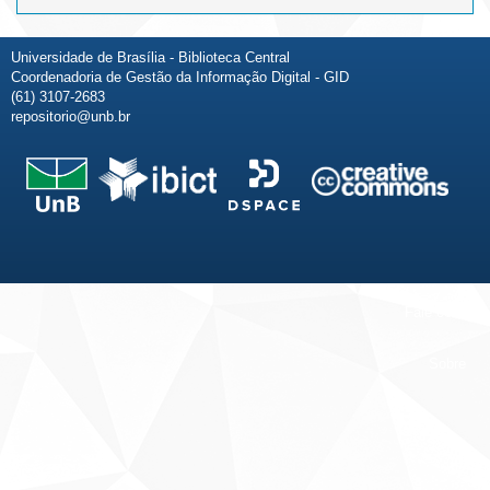
Universidade de Brasília - Biblioteca Central
Coordenadoria de Gestão da Informação Digital - GID
(61) 3107-2683
repositorio@unb.br
Fale conosco
Sobre