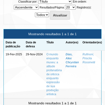
Classificar por:
Em ordem:
Resultados/Página
Registro(s):
Mostrando resultados 1 a 1 de 1
Data de
Data de
Título
Autor(es)
Orientador(es)
publicação
defesa
19-Fev-2025
29-Nov-2024
O mundo
Dias,
Rufinoni,
enquanto
Alex
Priscila
museu: a
Chrystian
Rossinetti
atitude
Ferreira
profanatória
de oiticica
enquanto
expressão
de sua
produção
artística
Mostrando resultados 1 a 1 de 1