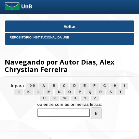
Skip
Voltar
navigation
REPOSITÓRIO INSTITUCIONAL DA UNB
Navegando por Autor Dias, Alex
Chrystian Ferreira
Ir para:
0-9
A
B
C
D
E
F
G
H
I
J
K
L
M
N
O
P
Q
R
S
T
U
V
W
X
Y
Z
ou entre com as primeiras letras: