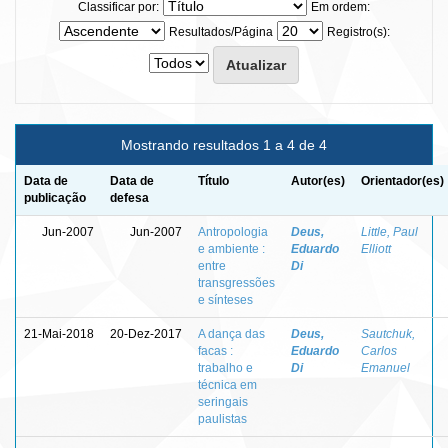
Classificar por:
Em ordem:
Resultados/Página
Registro(s):
Mostrando resultados 1 a 4 de 4
Data de
Data de
Título
Autor(es)
Orientador(es)
publicação
defesa
Jun-2007
Jun-2007
Antropologia
Deus,
Little, Paul
e ambiente :
Eduardo
Elliott
entre
Di
transgressões
e sínteses
21-Mai-2018
20-Dez-2017
A dança das
Deus,
Sautchuk,
facas :
Eduardo
Carlos
trabalho e
Di
Emanuel
técnica em
seringais
paulistas