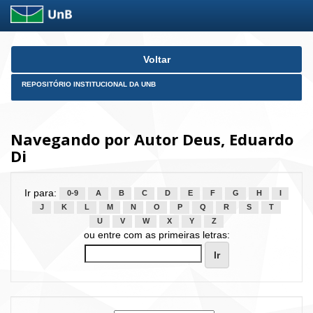
Skip
Voltar
navigation
REPOSITÓRIO INSTITUCIONAL DA UNB
Navegando por Autor Deus, Eduardo
Di
Ir para:
0-9
A
B
C
D
E
F
G
H
I
J
K
L
M
N
O
P
Q
R
S
T
U
V
W
X
Y
Z
ou entre com as primeiras letras: