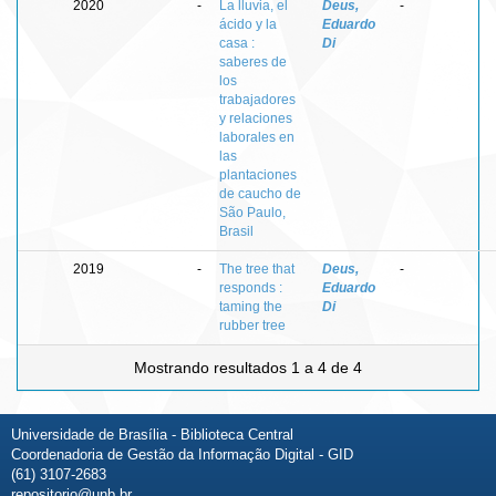
2020
-
La lluvia, el
Deus,
-
ácido y la
Eduardo
casa :
Di
saberes de
los
trabajadores
y relaciones
laborales en
las
plantaciones
de caucho de
São Paulo,
Brasil
2019
-
The tree that
Deus,
-
responds :
Eduardo
taming the
Di
rubber tree
Mostrando resultados 1 a 4 de 4
Universidade de Brasília - Biblioteca Central
Coordenadoria de Gestão da Informação Digital - GID
(61) 3107-2683
repositorio@unb.br