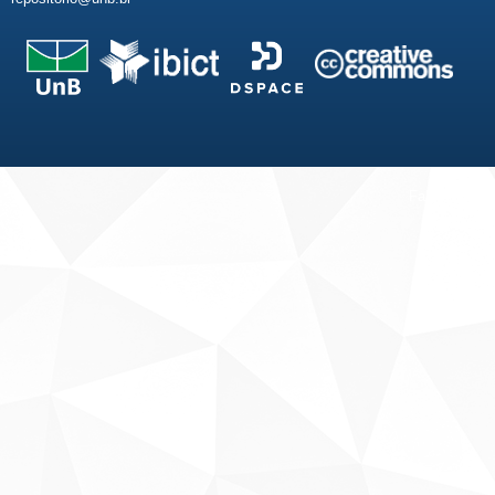
Fale conosco
Sobre