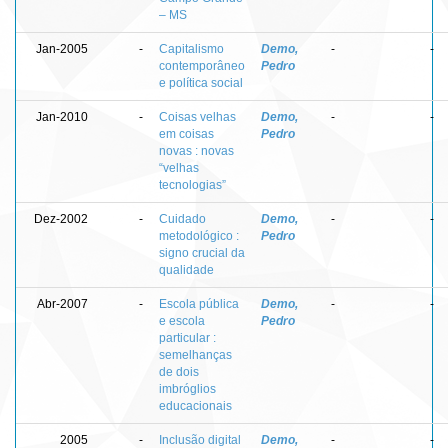
– MS
Jan-2005
-
Capitalismo
Demo,
-
-
contemporâneo
Pedro
e política social
Jan-2010
-
Coisas velhas
Demo,
-
-
em coisas
Pedro
novas : novas
“velhas
tecnologias”
Dez-2002
-
Cuidado
Demo,
-
-
metodológico :
Pedro
signo crucial da
qualidade
Abr-2007
-
Escola pública
Demo,
-
-
e escola
Pedro
particular :
semelhanças
de dois
imbróglios
educacionais
2005
-
Inclusão digital
Demo,
-
-