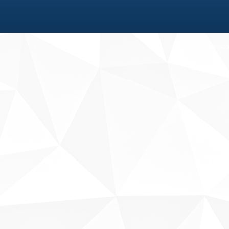
Fale conosco
Sobre