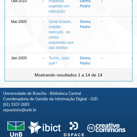
Out-2010
-
Rupturas
Demo,
-
-
urgentes em
Pedro
educação
Mai-2005
-
Santo Estado,
Demo,
-
-
maldito
Pedro
mercado : de
certas
esquerdas que
são direitas
Jan-2005
-
Teoria : para
Demo,
-
-
quê?
Pedro
Mostrando resultados 1 a 14 de 14
Universidade de Brasília - Biblioteca Central
Coordenadoria de Gestão da Informação Digital - GID
(61) 3107-2683
repositorio@unb.br