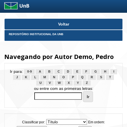
Skip
Voltar
navigation
REPOSITÓRIO INSTITUCIONAL DA UNB
Navegando por Autor Demo, Pedro
Ir para:
0-9
A
B
C
D
E
F
G
H
I
J
K
L
M
N
O
P
Q
R
S
T
U
V
W
X
Y
Z
ou entre com as primeiras letras:
Classificar por:
Em ordem: