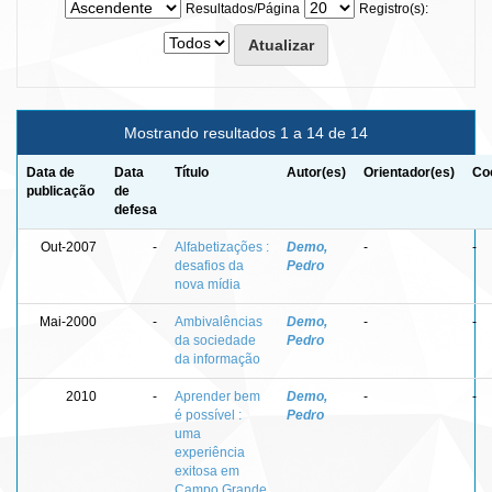
Resultados/Página
Registro(s):
Mostrando resultados 1 a 14 de 14
Data de
Data
Título
Autor(es)
Orientador(es)
Co
publicação
de
defesa
Out-2007
-
Alfabetizações :
Demo,
-
-
desafios da
Pedro
nova mídia
Mai-2000
-
Ambivalências
Demo,
-
-
da sociedade
Pedro
da informação
2010
-
Aprender bem
Demo,
-
-
é possível :
Pedro
uma
experiência
exitosa em
Campo Grande