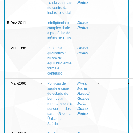
: cada vez mais
Pedro
no centro da
inclusão social
5-Dez-2011
-
Inteligência e
Demo,
-
-
complexidade :
Pedro
a propósito de
idéias de Hillis
Abr-1998
-
Pesquisa
Demo,
-
-
qualitativa :
Pedro
busca de
equilíbrio entre
forma e
conteúdo
Mai-2006
-
Políticas de
Pires,
-
-
saúde e crise
Maria
do estado de
Raquel
bem-estar :
Gomes
repercussões e
Maia
;
possibilidades
Demo,
para o Sistema
Pedro
Único de
Saúde