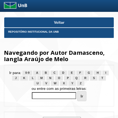
Skip
Voltar
navigation
REPOSITÓRIO INSTITUCIONAL DA UNB
Navegando por Autor Damasceno,
Iangla Araújo de Melo
Ir para:
0-9
A
B
C
D
E
F
G
H
I
J
K
L
M
N
O
P
Q
R
S
T
U
V
W
X
Y
Z
ou entre com as primeiras letras: