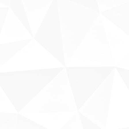
Fale conosco
Sobre