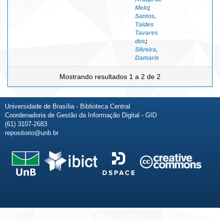
Melo
;
Santos,
Taides
Tavares
dos
;
Silveira,
Damaris
Mostrando resultados 1 a 2 de 2
Universidade de Brasília - Biblioteca Central
Coordenadoria de Gestão da Informação Digital - GID
(61) 3107-2683
repositorio@unb.br