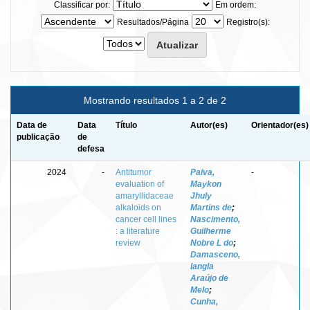
Classificar por:
Em ordem:
Resultados/Página
Registro(s):
Mostrando resultados 1 a 2 de 2
Data de
Data
Título
Autor(es)
Orientador(es)
publicação
de
defesa
2024
-
Antitumor
Paiva,
-
evaluation of
Maykon
amaryllidaceae
Jhuly
alkaloids on
Martins de
;
cancer cell lines
Nascimento,
: a literature
Guilherme
review
Nobre L do
;
Damasceno,
Iangla
Araújo de
Melo
;
Cunha,