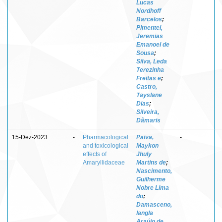
Lucas
Nordhoff
Barcelos
;
Pimentel,
Jeremias
Emanoel de
Sousa
;
Silva, Leda
Terezinha
Freitas e
;
Castro,
Tayslane
Dias
;
Silveira,
Dâmaris
15-Dez-2023
-
Pharmacological
Paiva,
-
and toxicological
Maykon
effects of
Jhuly
Amaryllidaceae
Martins de
;
Nascimento,
Guilherme
Nobre Lima
do
;
Damasceno,
Iangla
Araújo de