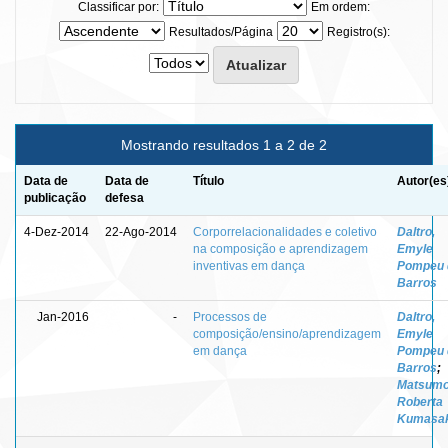
Classificar por:
Em ordem:
Resultados/Página
Registro(s):
Mostrando resultados 1 a 2 de 2
Data de
Data de
Título
Autor(es
publicação
defesa
4-Dez-2014
22-Ago-2014
Corporrelacionalidades e coletivo
Daltro,
na composição e aprendizagem
Emyle
inventivas em dança
Pompeu 
Barros
Jan-2016
-
Processos de
Daltro,
composição/ensino/aprendizagem
Emyle
em dança
Pompeu 
Barros
;
Matsumo
Roberta
Kumasa