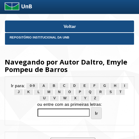
Skip
Voltar
navigation
REPOSITÓRIO INSTITUCIONAL DA UNB
Navegando por Autor Daltro, Emyle
Pompeu de Barros
Ir para:
0-9
A
B
C
D
E
F
G
H
I
J
K
L
M
N
O
P
Q
R
S
T
U
V
W
X
Y
Z
ou entre com as primeiras letras: