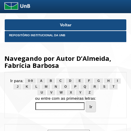
Skip
Voltar
navigation
REPOSITÓRIO INSTITUCIONAL DA UNB
Navegando por Autor D’Almeida,
Fabrícia Barbosa
Ir para:
0-9
A
B
C
D
E
F
G
H
I
J
K
L
M
N
O
P
Q
R
S
T
U
V
W
X
Y
Z
ou entre com as primeiras letras: