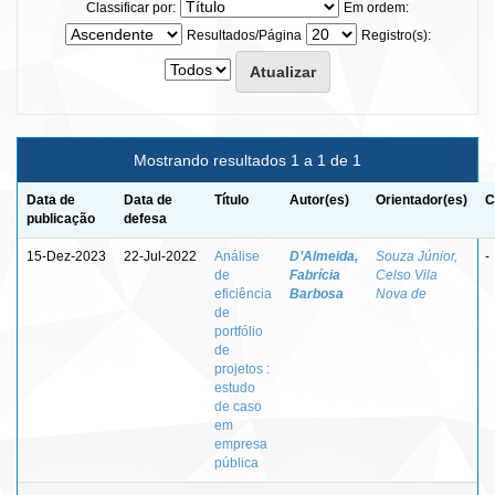
Classificar por:
Em ordem:
Resultados/Página
Registro(s):
Mostrando resultados 1 a 1 de 1
Data de
Data de
Título
Autor(es)
Orientador(es)
C
publicação
defesa
15-Dez-2023
22-Jul-2022
Análise
D’Almeida,
Souza Júnior,
-
de
Fabrícia
Celso Vila
eficiência
Barbosa
Nova de
de
portfólio
de
projetos :
estudo
de caso
em
empresa
pública