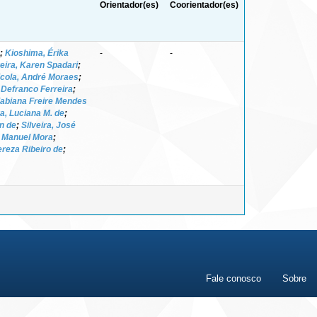
Orientador(es)
Coorientador(es)
;
Kioshima, Érika
-
-
eira, Karen Spadari
;
icola, André Moraes
;
 Defranco Ferreira
;
 Fabiana Freire Mendes
ra, Luciana M. de
;
n de
;
Silveira, José
 Manuel Mora
;
reza Ribeiro de
;
Fale conosco
Sobre