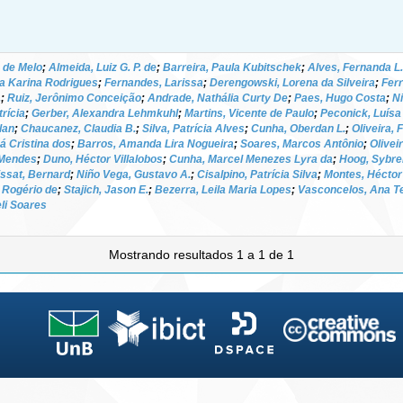
 de Melo
;
Almeida, Luiz G. P. de
;
Barreira, Paula Kubitschek
;
Alves, Fernanda L.
a Karina Rodrigues
;
Fernandes, Larissa
;
Derengowski, Lorena da Silveira
;
Ferr
.
;
Ruiz, Jerônimo Conceição
;
Andrade, Nathália Curty De
;
Paes, Hugo Costa
;
N
rícia
;
Gerber, Alexandra Lehmkuhl
;
Martins, Vicente de Paulo
;
Peconick, Luísa
lan
;
Chaucanez, Claudia B.
;
Silva, Patrícia Alves
;
Cunha, Oberdan L.
;
Oliveira,
á Cristina dos
;
Barros, Amanda Lira Nogueira
;
Soares, Marcos Antônio
;
Olivei
 Mendes
;
Duno, Héctor Villalobos
;
Cunha, Marcel Menezes Lyra da
;
Hoog, Sybre
ssat, Bernard
;
Niño Vega, Gustavo A.
;
Cisalpino, Patrícia Silva
;
Montes, Héctor
 Rogério de
;
Stajich, Jason E.
;
Bezerra, Leila Maria Lopes
;
Vasconcelos, Ana Te
eli Soares
Mostrando resultados 1 a 1 de 1