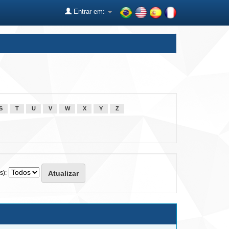
Entrar em:
S
T
U
V
W
X
Y
Z
s):