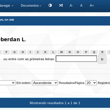
Navegar
Documentos
A-
A
A+
NAL DA UNB
berdan L.
F
G
H
I
J
K
L
M
N
O
P
Q
R
ou entre com as primeiras letras:
Em ordem:
Resultados/Página
Registro(
Mostrando resultados 1 a 1 de 1