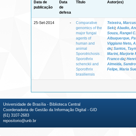
Data de
Data
Título
Autor(es)
publicação
de
defesa
25-Set-2014
-
Comparative
Teixeira, Marcus
genomics of the
Seki
;
Abadio, An
major fungal
Souza, Rangel C
agents of
Albuquerque, Pat
human and
Viggiano Neto, A
animal
de
;
Santos, Tayn
Sporotrichosis :
Marini, Marjorie
Sporothrix
Franco da
;
Henri
schenckii and
Almeida, Sandro
Sporothrix
Felipe, Maria Su
brasiliensis
Universidade de Brasília - Biblioteca Central
Coordenadoria de Gestão da Informação Digital - GID
(61) 3107-2683
repositorio@unb.br