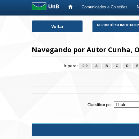
Comunidades e Coleções
Skip
REPOSITÓRIO INSTITUCIO
Voltar
navigation
Navegando por Autor Cunha, O
Ir para:
0-9
A
B
C
D
E
Classificar por: