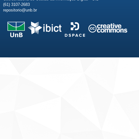
(61) 3107-2683
repositorio@unb.br
Fale conosco
Sobre