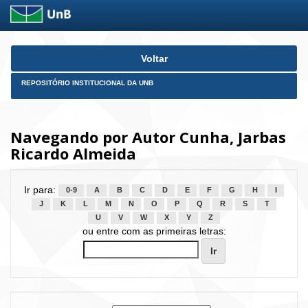
Skip
Voltar
navigation
REPOSITÓRIO INSTITUCIONAL DA UNB
Navegando por Autor Cunha, Jarbas
Ricardo Almeida
Ir para:
0-9
A
B
C
D
E
F
G
H
I
J
K
L
M
N
O
P
Q
R
S
T
U
V
W
X
Y
Z
ou entre com as primeiras letras: