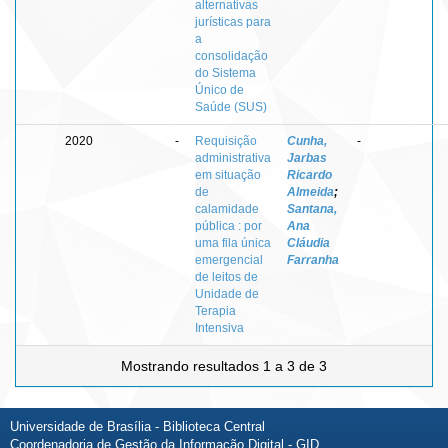
alternativas
jurísticas para
a
consolidação
do Sistema
Único de
Saúde (SUS)
2020
-
Requisição
Cunha,
-
administrativa
Jarbas
em situação
Ricardo
de
Almeida
;
calamidade
Santana,
pública : por
Ana
uma fila única
Cláudia
emergencial
Farranha
de leitos de
Unidade de
Terapia
Intensiva
Mostrando resultados 1 a 3 de 3
Universidade de Brasília - Biblioteca Central
Coordenadoria de Gestão da Informação Digital - GID