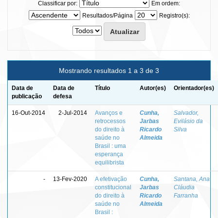
Classificar por:
Em ordem:
Resultados/Página
Registro(s):
Mostrando resultados 1 a 3 de 3
Data de
Data de
Título
Autor(es)
Orientador(es)
publicação
defesa
16-Out-2014
2-Jul-2014
Avanços e
Cunha,
Salvador,
retrocessos
Jarbas
Evilásio da
do direito à
Ricardo
Silva
saúde no
Almeida
Brasil : uma
esperança
equilibrista
-
13-Fev-2020
A efetivação
Cunha,
Santana, Ana
constitucional
Jarbas
Cláudia
do direito à
Ricardo
Farranha
saúde no
Almeida
Brasil :