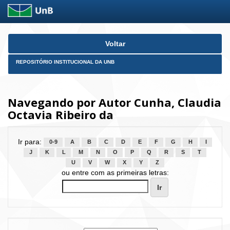
Skip
Voltar
navigation
REPOSITÓRIO INSTITUCIONAL DA UNB
Navegando por Autor Cunha, Claudia
Octavia Ribeiro da
Ir para:
0-9
A
B
C
D
E
F
G
H
I
J
K
L
M
N
O
P
Q
R
S
T
U
V
W
X
Y
Z
ou entre com as primeiras letras: