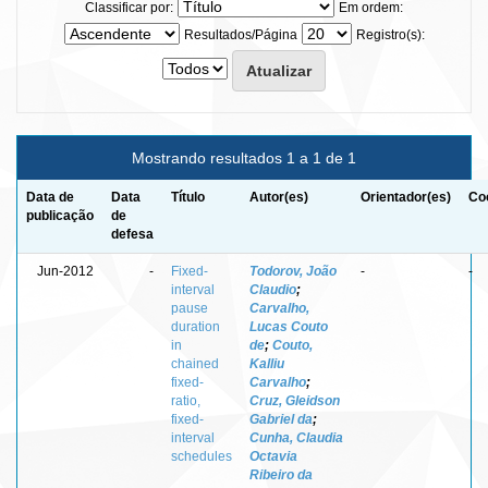
Classificar por:
Em ordem:
Resultados/Página
Registro(s):
Mostrando resultados 1 a 1 de 1
Data de
Data
Título
Autor(es)
Orientador(es)
Co
publicação
de
defesa
Jun-2012
-
Fixed-
Todorov, João
-
-
interval
Claudio
;
pause
Carvalho,
duration
Lucas Couto
in
de
;
Couto,
chained
Kalliu
fixed-
Carvalho
;
ratio,
Cruz, Gleidson
fixed-
Gabriel da
;
interval
Cunha, Claudia
schedules
Octavia
Ribeiro da