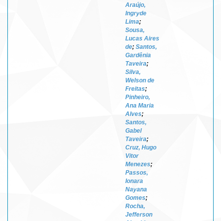
Araújo,
Ingryde
Lima
;
Sousa,
Lucas Aires
de
;
Santos,
Gardênia
Taveira
;
Silva,
Welson de
Freitas
;
Pinheiro,
Ana Maria
Alves
;
Santos,
Gabel
Taveira
;
Cruz, Hugo
Vitor
Menezes
;
Passos,
Ionara
Nayana
Gomes
;
Rocha,
Jefferson