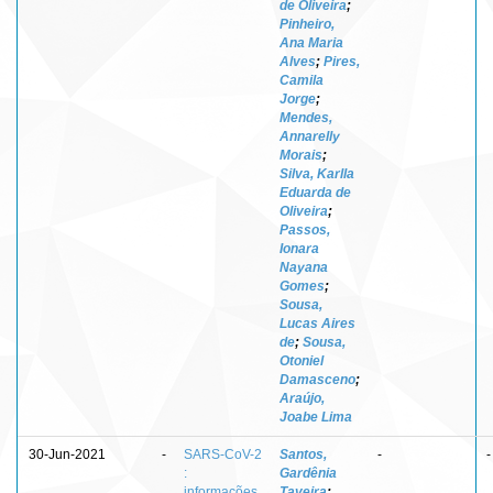
de Oliveira
;
Pinheiro,
Ana Maria
Alves
;
Pires,
Camila
Jorge
;
Mendes,
Annarelly
Morais
;
Silva, Karlla
Eduarda de
Oliveira
;
Passos,
Ionara
Nayana
Gomes
;
Sousa,
Lucas Aires
de
;
Sousa,
Otoniel
Damasceno
;
Araújo,
Joabe Lima
30-Jun-2021
-
SARS-CoV-2
Santos,
-
-
:
Gardênia
informações
Taveira
;