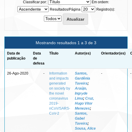
Classificar por:
Em ordem:
Resultados/Página
Registro(s):
Mostrando resultados 1 a 3 de 3
Data de
Data
Título
Autor(es)
Orientador(es)
publicação
de
defesa
26-Ago-2020
-
Information
Santos,
-
-
and impacts
Gardênia
generated
Taveira
;
on society by
Araújo,
the novel
Ingryde
coronavirus
Lima
;
Cruz,
2019-
Hugo Vitor
nCoV/SARS-
Menezes
;
CoV-2
Santos,
Gabel
Taveira
;
Sousa, Alice