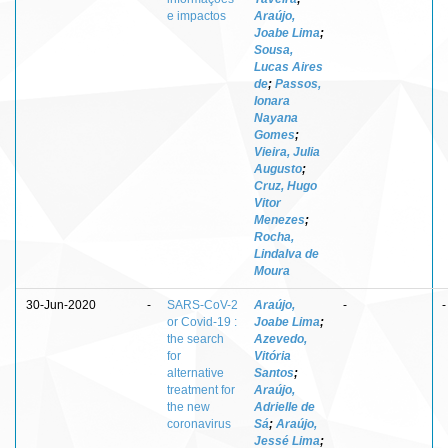
e impactos
Araújo,
Joabe Lima
;
Sousa,
Lucas Aires
de
;
Passos,
Ionara
Nayana
Gomes
;
Vieira, Julia
Augusto
;
Cruz, Hugo
Vitor
Menezes
;
Rocha,
Lindalva de
Moura
30-Jun-2020
-
SARS-CoV-2
Araújo,
-
-
or Covid-19 :
Joabe Lima
;
the search
Azevedo,
for
Vitória
alternative
Santos
;
treatment for
Araújo,
the new
Adrielle de
coronavirus
Sá
;
Araújo,
Jessé Lima
;