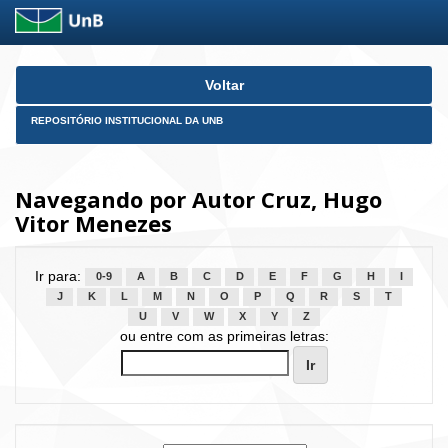
Skip
Voltar
navigation
REPOSITÓRIO INSTITUCIONAL DA UNB
Navegando por Autor Cruz, Hugo
Vitor Menezes
Ir para:
0-9
A
B
C
D
E
F
G
H
I
J
K
L
M
N
O
P
Q
R
S
T
U
V
W
X
Y
Z
ou entre com as primeiras letras: