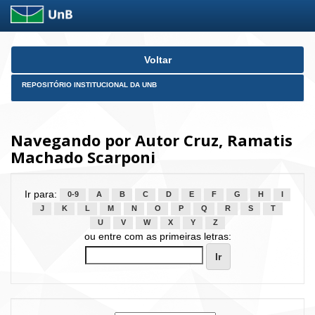
Skip
Voltar
navigation
REPOSITÓRIO INSTITUCIONAL DA UNB
Navegando por Autor Cruz, Ramatis
Machado Scarponi
Ir para:
0-9
A
B
C
D
E
F
G
H
I
J
K
L
M
N
O
P
Q
R
S
T
U
V
W
X
Y
Z
ou entre com as primeiras letras: