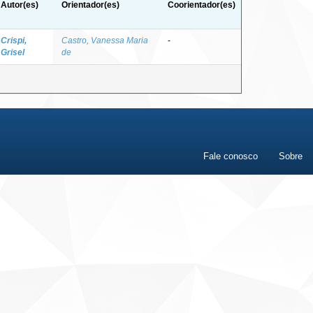
Autor(es)
Orientador(es)
Coorientador(es)
Crispi,
Castro, Vanessa Maria
-
Grisel
de
Fale conosco
Sobre