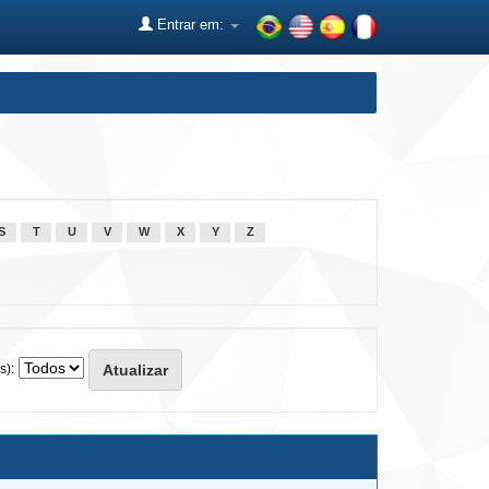
Entrar em:
S
T
U
V
W
X
Y
Z
s):