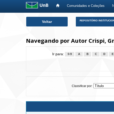
Comunidades e Coleções
Skip
REPOSITÓRIO INSTITUCIO
Voltar
navigation
Navegando por Autor Crispi, Gr
Ir para:
0-9
A
B
C
D
E
Classificar por: