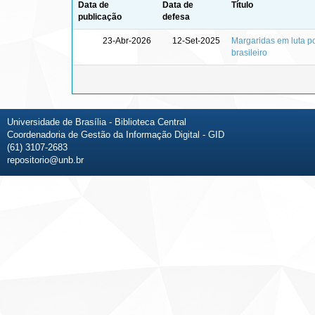
Data de
Data de
Título
publicação
defesa
23-Abr-2026
12-Set-2025
Margaridas em luta po
brasileiro
Universidade de Brasília - Biblioteca Central
Coordenadoria de Gestão da Informação Digital - GID
(61) 3107-2683
repositorio@unb.br