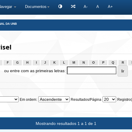
Navegar
Documentos
A-
A
A+
NAL DA UNB
isel
F
G
H
I
J
K
L
M
N
O
P
Q
R
ou entre com as primeiras letras:
Em ordem:
Resultados/Página
Registro(
Mostrando resultados 1 a 1 de 1