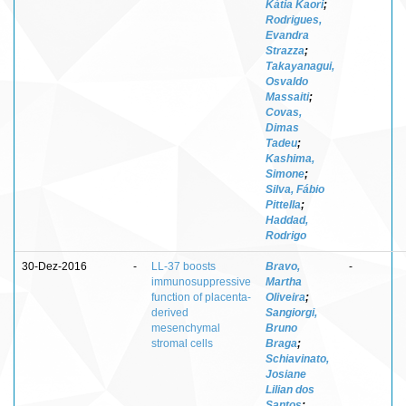
Kátia Kaori
;
Rodrigues,
Evandra
Strazza
;
Takayanagui,
Osvaldo
Massaiti
;
Covas,
Dimas
Tadeu
;
Kashima,
Simone
;
Silva, Fábio
Pittella
;
Haddad,
Rodrigo
30-Dez-2016
-
LL-37 boosts
Bravo,
-
immunosuppressive
Martha
function of placenta-
Oliveira
;
derived
Sangiorgi,
mesenchymal
Bruno
stromal cells
Braga
;
Schiavinato,
Josiane
Lilian dos
Santos
;