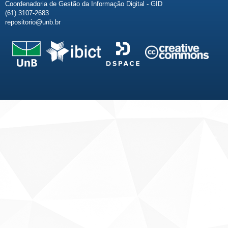
Coordenadoria de Gestão da Informação Digital - GID
(61) 3107-2683
repositorio@unb.br
Fale conosco
Sobre