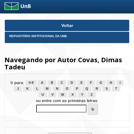
Skip
Voltar
navigation
REPOSITÓRIO INSTITUCIONAL DA UNB
Navegando por Autor Covas, Dimas
Tadeu
Ir para:
0-9
A
B
C
D
E
F
G
H
I
J
K
L
M
N
O
P
Q
R
S
T
U
V
W
X
Y
Z
ou entre com as primeiras letras: