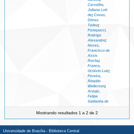
Carvalho,
Juliana Lott
de
;
Covas,
Dimas
Tadeu
;
Panepucci,
Rodrigo
Alexandre
;
Neves,
Francisco de
Assis
Rocha
;
Franco,
Octávio Luiz
;
Pereira,
Rinaldo
Wellerson
;
Araujo,
Felipe
Saldanha de
Mostrando resultados 1 a 2 de 2
Universidade de Brasília - Biblioteca Central