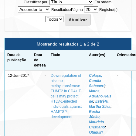
Classificar por:
Em ordem:
Resultados/Página
Registro(s):
Mostrando resultados 1 a 2 de 2
Data de
Data
Título
Autor(es)
Orientador
publicação
de
defesa
12-Jun-2017
-
Downregulation of
Colaço,
-
histone
Camila
methyltransferase
Schoueri
;
EHMT2 in CD4+ T-
Matos,
cells may protect
Adriano Reis
HTLV-1-infected
de
;
Estrêla,
individuals against
Martha Silva
;
HAM/TSP
Rocha
development
Júnior,
Maurício
Cristiano
;
Otaguiri,