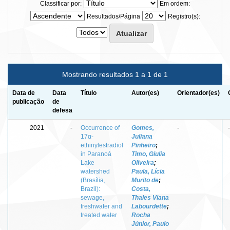
Classificar por:
Em ordem:
Resultados/Página
Registro(s):
Mostrando resultados 1 a 1 de 1
Data de
Data
Título
Autor(es)
Orientador(es)
publicação
de
defesa
2021
-
Occurrence of
Gomes,
-
-
17α-
Juliana
ethinylestradiol
Pinheiro
;
in Paranoá
Timo, Giulia
Lake
Oliveira
;
watershed
Paula, Lícia
(Brasília,
Murito de
;
Brazil):
Costa,
sewage,
Thales Viana
freshwater and
Labourdette
;
treated water
Rocha
Júnior, Paulo