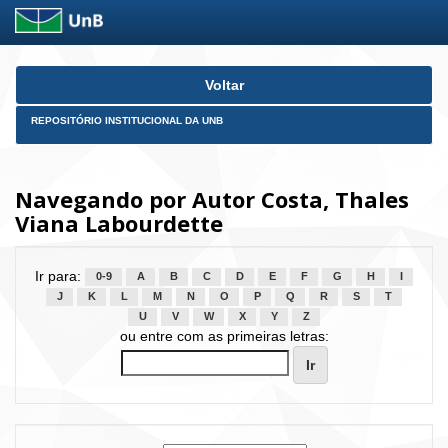
Skip
Voltar
navigation
REPOSITÓRIO INSTITUCIONAL DA UNB
Navegando por Autor Costa, Thales
Viana Labourdette
Ir para:
0-9
A
B
C
D
E
F
G
H
I
J
K
L
M
N
O
P
Q
R
S
T
U
V
W
X
Y
Z
ou entre com as primeiras letras: