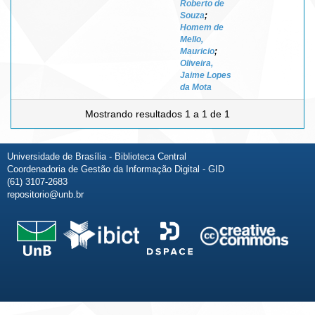
Roberto de
Souza
;
Homem de
Mello,
Mauricio
;
Oliveira,
Jaime Lopes
da Mota
Mostrando resultados 1 a 1 de 1
Universidade de Brasília - Biblioteca Central
Coordenadoria de Gestão da Informação Digital - GID
(61) 3107-2683
repositorio@unb.br