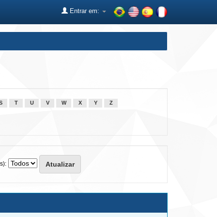
Entrar em:
S
T
U
V
W
X
Y
Z
s):