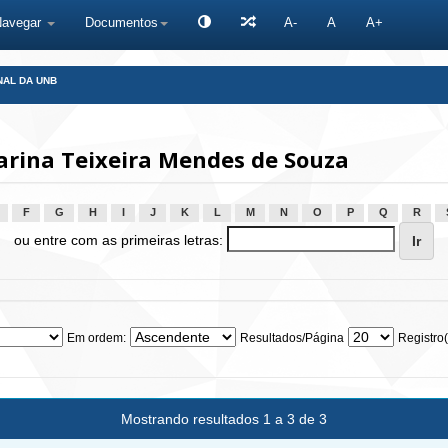
Navegar
Documentos
A-
A
A+
NAL DA UNB
arina Teixeira Mendes de Souza
F
G
H
I
J
K
L
M
N
O
P
Q
R
ou entre com as primeiras letras:
Em ordem:
Resultados/Página
Registro(
Mostrando resultados 1 a 3 de 3