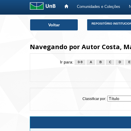
Comunidades e Coleções
Skip
REPOSITÓRIO INSTITUCIO
Voltar
navigation
Navegando por Autor Costa, M
Ir para:
0-9
A
B
C
D
E
Classificar por: