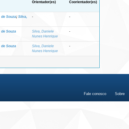
Orientador(es)
Coorientador(es)
s de Souza
;
Silva,
-
-
s de Souza
Silva, Daniele
-
Nunes Henrique
s de Souza
Silva, Daniele
-
Nunes Henrique
Fale conosco
Sobre