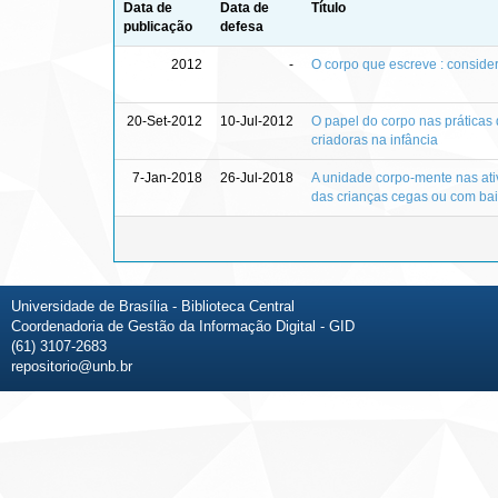
Data de
Data de
Título
publicação
defesa
2012
-
O corpo que escreve : consider
20-Set-2012
10-Jul-2012
O papel do corpo nas práticas 
criadoras na infância
7-Jan-2018
26-Jul-2018
A unidade corpo-mente nas ativ
das crianças cegas ou com bai
Universidade de Brasília - Biblioteca Central
Coordenadoria de Gestão da Informação Digital - GID
(61) 3107-2683
repositorio@unb.br