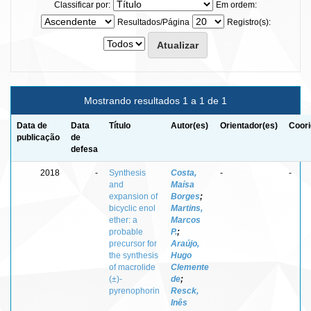
Classificar por:
Em ordem:
Resultados/Página
Registro(s):
Mostrando resultados 1 a 1 de 1
Data de
Data
Título
Autor(es)
Orientador(es)
Coori
publicação
de
defesa
2018
-
Synthesis
Costa,
-
-
and
Maísa
expansion of
Borges
;
bicyclic enol
Martins,
ether: a
Marcos
probable
P.
;
precursor for
Araújo,
the synthesis
Hugo
of macrolide
Clemente
(±)-
de
;
pyrenophorin
Resck,
Inês