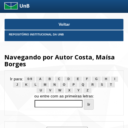
Skip
Voltar
navigation
REPOSITÓRIO INSTITUCIONAL DA UNB
Navegando por Autor Costa, Maísa
Borges
Ir para:
0-9
A
B
C
D
E
F
G
H
I
J
K
L
M
N
O
P
Q
R
S
T
U
V
W
X
Y
Z
ou entre com as primeiras letras: