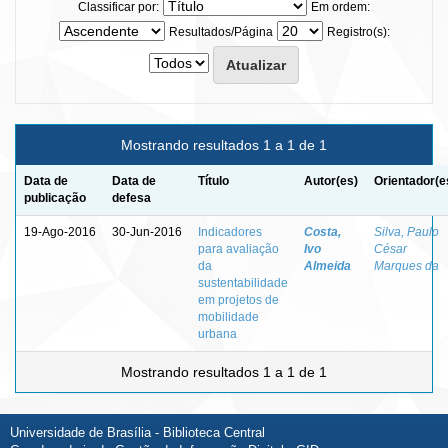
Classificar por:
Em ordem:
Resultados/Página
Registro(s):
Mostrando resultados 1 a 1 de 1
Data de
Data de
Título
Autor(es)
Orientador(e
publicação
defesa
19-Ago-2016
30-Jun-2016
Indicadores
Costa,
Silva, Paulo
para avaliação
Ivo
César
da
Almeida
Marques da
sustentabilidade
em projetos de
mobilidade
urbana
Mostrando resultados 1 a 1 de 1
Universidade de Brasília - Biblioteca Central