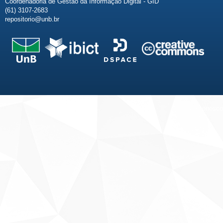
Coordenadoria de Gestão da Informação Digital - GID
(61) 3107-2683
repositorio@unb.br
Fale conosco
Sobre