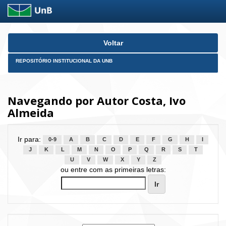
Skip
Voltar
navigation
REPOSITÓRIO INSTITUCIONAL DA UNB
Navegando por Autor Costa, Ivo
Almeida
Ir para:
0-9
A
B
C
D
E
F
G
H
I
J
K
L
M
N
O
P
Q
R
S
T
U
V
W
X
Y
Z
ou entre com as primeiras letras: