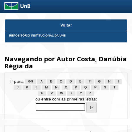
Skip
Voltar
navigation
REPOSITÓRIO INSTITUCIONAL DA UNB
Navegando por Autor Costa, Danúbia
Régia da
Ir para:
0-9
A
B
C
D
E
F
G
H
I
J
K
L
M
N
O
P
Q
R
S
T
U
V
W
X
Y
Z
ou entre com as primeiras letras: