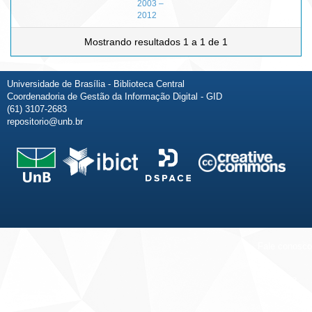
2003 –
2012
Mostrando resultados 1 a 1 de 1
Universidade de Brasília - Biblioteca Central
Coordenadoria de Gestão da Informação Digital - GID
(61) 3107-2683
repositorio@unb.br
Fale conosco
Sobre