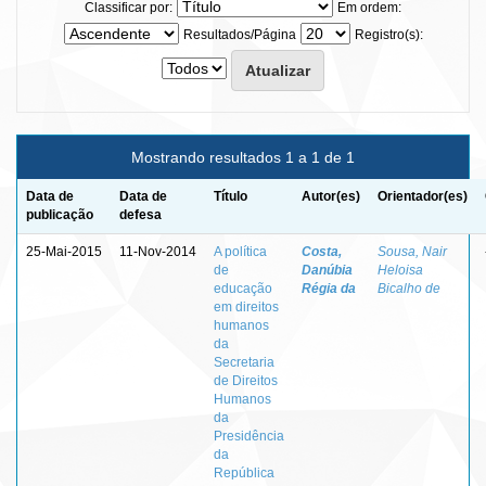
Classificar por:
Em ordem:
Resultados/Página
Registro(s):
Mostrando resultados 1 a 1 de 1
Data de
Data de
Título
Autor(es)
Orientador(es)
publicação
defesa
25-Mai-2015
11-Nov-2014
A política
Costa,
Sousa, Nair
de
Danúbia
Heloisa
educação
Régia da
Bicalho de
em direitos
humanos
da
Secretaria
de Direitos
Humanos
da
Presidência
da
República