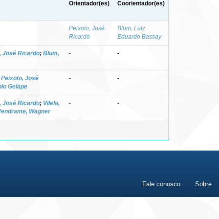
Orientador(es)
Coorientador(es)
Peixoto, José
Blum, Luiz
Ricardo
Eduardo Bassay
, José Ricardo
;
Blum,
-
-
;
Peixoto, José
-
-
bio Gelape
, José Ricardo
;
Vilela,
-
-
Vendrame, Wagner
Fale conosco
Sobre