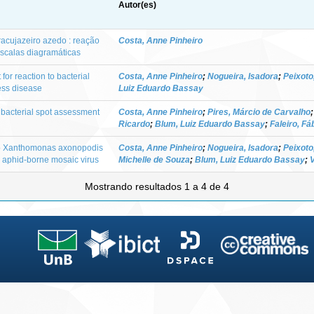
Autor(es)
acujazeiro azedo : reação
Costa, Anne Pinheiro
escalas diagramáticas
for reaction to bacterial
Costa, Anne Pinheiro
;
Nogueira, Isadora
;
Peixoto
ess disease
Luiz Eduardo Bassay
 bacterial spot assessment
Costa, Anne Pinheiro
;
Pires, Márcio de Carvalho
Ricardo
;
Blum, Luiz Eduardo Bassay
;
Faleiro, Fá
 to Xanthomonas axonopodis
Costa, Anne Pinheiro
;
Nogueira, Isadora
;
Peixoto
 aphid-borne mosaic virus
Michelle de Souza
;
Blum, Luiz Eduardo Bassay
;
Mostrando resultados 1 a 4 de 4