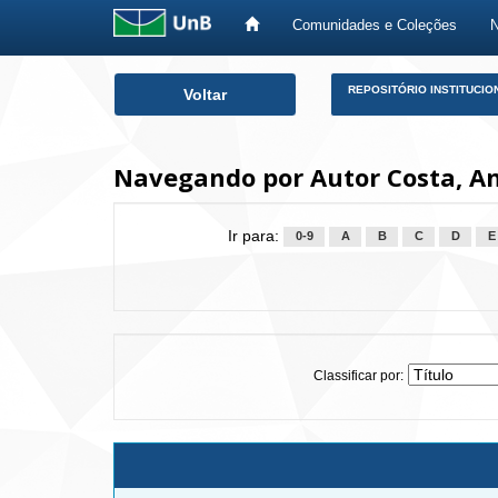
Comunidades e Coleções
Skip
REPOSITÓRIO INSTITUCIO
Voltar
navigation
Navegando por Autor Costa, A
Ir para:
0-9
A
B
C
D
E
Classificar por: