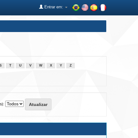
Entrar em:
S
T
U
V
W
X
Y
Z
s):