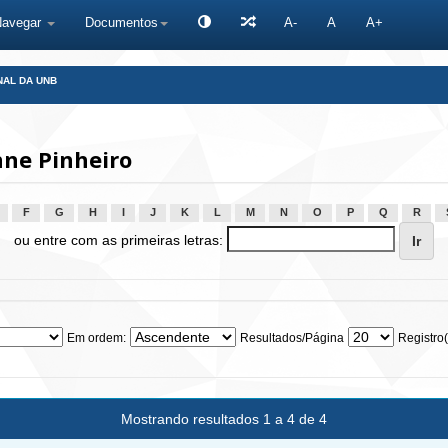
Navegar
Documentos
A-
A
A+
NAL DA UNB
nne Pinheiro
F
G
H
I
J
K
L
M
N
O
P
Q
R
ou entre com as primeiras letras:
Em ordem:
Resultados/Página
Registro(
Mostrando resultados 1 a 4 de 4