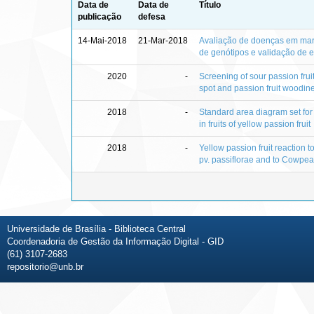
Data de
Data de
Título
publicação
defesa
14-Mai-2018
21-Mar-2018
Avaliação de doenças em mar
de genótipos e validação de 
2020
-
Screening of sour passion fruit 
spot and passion fruit woodin
2018
-
Standard area diagram set for
in fruits of yellow passion fruit
2018
-
Yellow passion fruit reaction
pv. passiflorae and to Cowpea
Universidade de Brasília - Biblioteca Central
Coordenadoria de Gestão da Informação Digital - GID
(61) 3107-2683
repositorio@unb.br