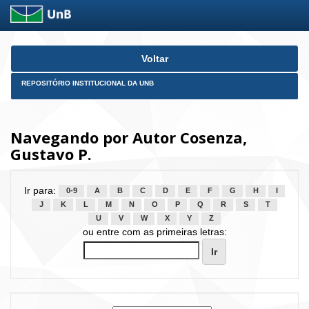
Skip
Voltar
navigation
REPOSITÓRIO INSTITUCIONAL DA UNB
Navegando por Autor Cosenza,
Gustavo P.
Ir para:
0-9
A
B
C
D
E
F
G
H
I
J
K
L
M
N
O
P
Q
R
S
T
U
V
W
X
Y
Z
ou entre com as primeiras letras: