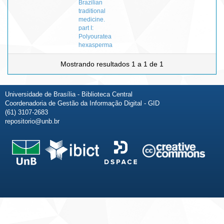
Brazilian
traditional
medicine.
part I:
Polyouratea
hexasperma
Mostrando resultados 1 a 1 de 1
Universidade de Brasília - Biblioteca Central
Coordenadoria de Gestão da Informação Digital - GID
(61) 3107-2683
repositorio@unb.br
Fale conosco