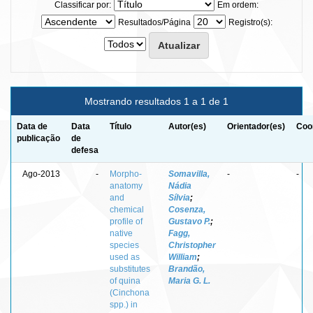
Classificar por:
Em ordem:
Resultados/Página
Registro(s):
Mostrando resultados 1 a 1 de 1
Data de
Data
Título
Autor(es)
Orientador(es)
Coo
publicação
de
defesa
Ago-2013
-
Morpho-
Somavilla,
-
-
anatomy
Nádia
and
Sílvia
;
chemical
Cosenza,
profile of
Gustavo P.
;
native
Fagg,
species
Christopher
used as
William
;
substitutes
Brandão,
of quina
Maria G. L.
(Cinchona
spp.) in