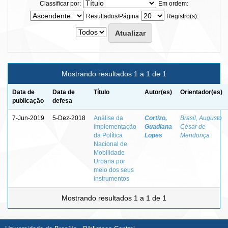
Classificar por:
Em ordem:
Resultados/Página
Registro(s):
Mostrando resultados 1 a 1 de 1
Data de
Data de
Título
Autor(es)
Orientador(es)
publicação
defesa
7-Jun-2019
5-Dez-2018
Análise da
Cortizo,
Brasil, Augusto
implementação
Guadiana
César de
da Política
Lopes
Mendonça
Nacional de
Mobilidade
Urbana por
meio dos seus
instrumentos
Mostrando resultados 1 a 1 de 1