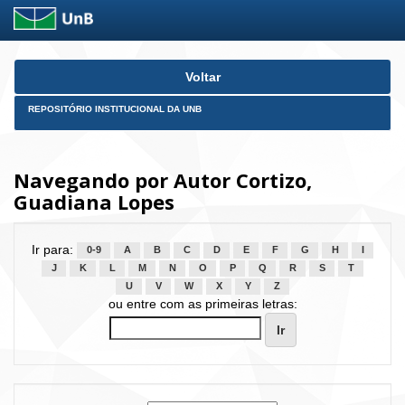
Skip
Voltar
navigation
REPOSITÓRIO INSTITUCIONAL DA UNB
Navegando por Autor Cortizo,
Guadiana Lopes
Ir para:
0-9
A
B
C
D
E
F
G
H
I
J
K
L
M
N
O
P
Q
R
S
T
U
V
W
X
Y
Z
ou entre com as primeiras letras: