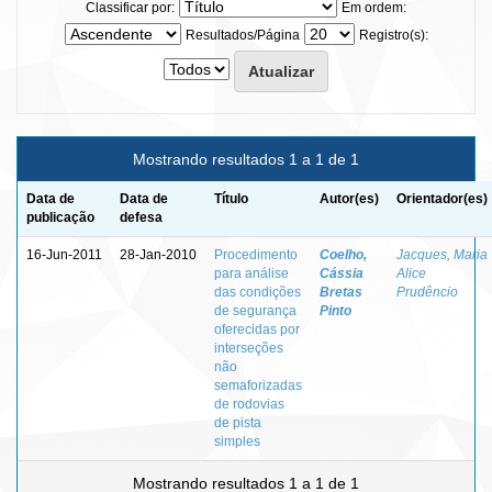
Classificar por:
Em ordem:
Resultados/Página
Registro(s):
Mostrando resultados 1 a 1 de 1
Data de
Data de
Título
Autor(es)
Orientador(es)
publicação
defesa
16-Jun-2011
28-Jan-2010
Procedimento
Coelho,
Jacques, Maria
para análise
Cássia
Alice
das condições
Bretas
Prudêncio
de segurança
Pinto
oferecidas por
interseções
não
semaforizadas
de rodovias
de pista
simples
Mostrando resultados 1 a 1 de 1