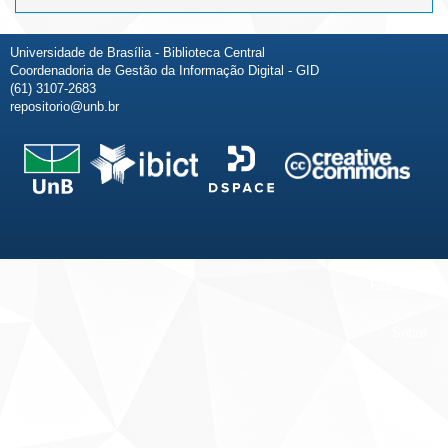
Universidade de Brasília - Biblioteca Central
Coordenadoria de Gestão da Informação Digital - GID
(61) 3107-2683
repositorio@unb.br
Fale conosco
Sobre