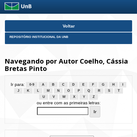
Skip
Voltar
navigation
REPOSITÓRIO INSTITUCIONAL DA UNB
Navegando por Autor Coelho, Cássia
Bretas Pinto
Ir para:
0-9
A
B
C
D
E
F
G
H
I
J
K
L
M
N
O
P
Q
R
S
T
U
V
W
X
Y
Z
ou entre com as primeiras letras: